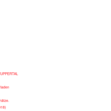
WUPPERTAL
laden
hätze.
018)