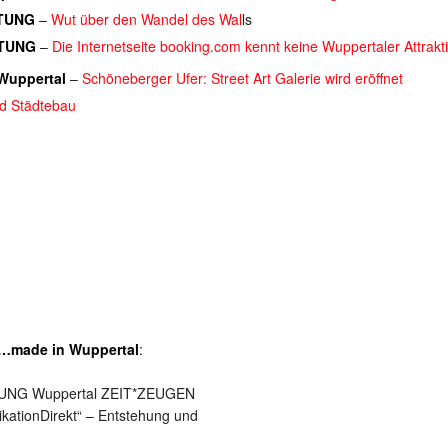
TUNG
–
Wut über den Wandel des Wal
ls
TUNG
–
Die Internetseite booking.com kennt keine Wuppertaler Attrakt
 Wuppertal
–
Schöneberger Ufer: Street Art Galerie wird eröffnet
nd Städtebau
 …made in Wuppertal
:
UNG Wuppertal ZEIT*ZEUGEN
ationDirekt“ – Entstehung und