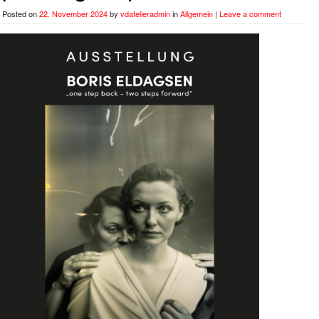
Posted on
22. November 2024
by
vdatelieradmin
in
Allgemein
|
Leave a comment