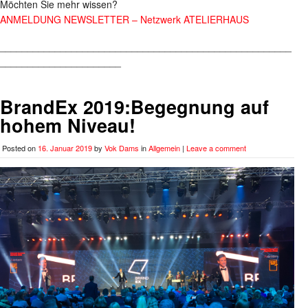
Möchten Sie mehr wissen?
ANMELDUNG NEWSLETTER – Netzwerk ATELIERHAUS
_____________________________________________________
______________________
BrandEx 2019:Begegnung auf
hohem Niveau!
Posted on
16. Januar 2019
by
Vok Dams
in
Allgemein
|
Leave a comment