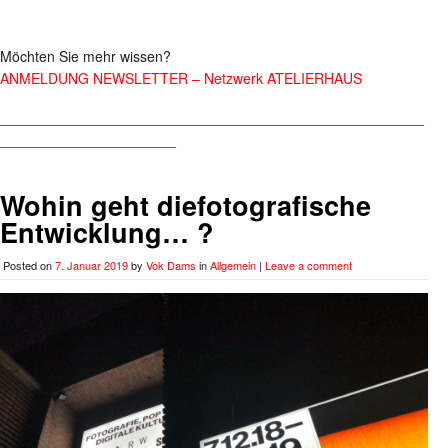
Möchten Sie mehr wissen?
ANMELDUNG NEWSLETTER – Netzwerk ATELIERHAUS
_____________________________________________________
______________________
Wohin geht diefotografische
Entwicklung… ?
Posted on
7. Januar 2019
by
Vok Dams
in
Allgemein
|
Leave a comment