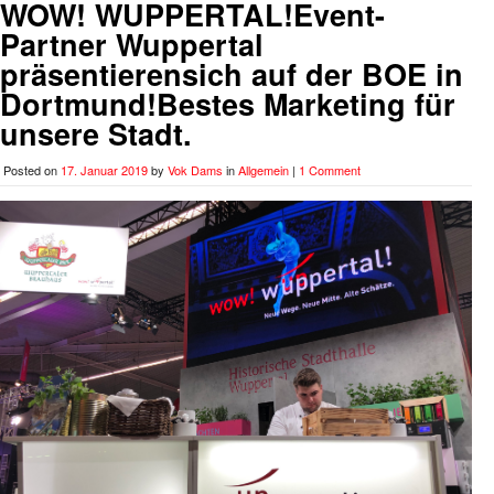
WOW! WUPPERTAL!Event-
Partner Wuppertal
präsentierensich auf der BOE in
Dortmund!Bestes Marketing für
unsere Stadt.
Posted on
17. Januar 2019
by
Vok Dams
in
Allgemein
|
1 Comment