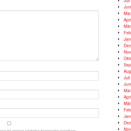
Jul
Jun
Mai
Apr
Mär
Feb
Jan
Dez
Nov
Okt
Sep
Aug
Jul
Jun
Mai
Apr
Mär
Feb
Jan
Dez
Nov
wser für meinen nächsten Kommentar speichern.