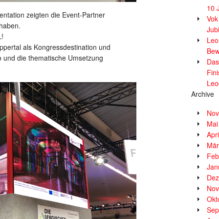
10 
entation zeigten die Event-Partner
Vok
 haben.
Jub
!
Leor
pertal als Kongressdestination und
Bew
tto und die thematische Umsetzung
Das
Fin
Leo
Archive
Nov
Mai
Apr
Mär
Feb
Jan
Dez
Nov
Okt
Sep