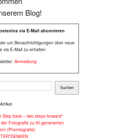
kommen
nserem Blog!
ostenlos via E-Mail abonnieren
 hier um Benachrichtigungen über neue
e via E-Mail zu erhalten
letter:
Anmeldung
Suchen
Artikel
e Step back – two steps forward“
 der Fotografie zu KI-generierten
dern (Promtografie)
ITER*DENKEN