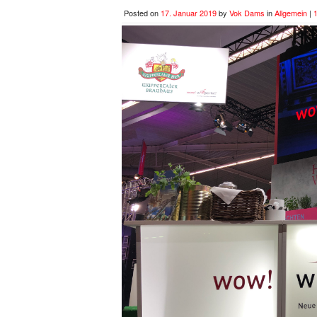
Posted on
17. Januar 2019
by
Vok Dams
in
Allgemein
|