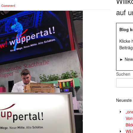
Will
1 Comment
auf u
Blog k
Klicke
Beiträg
► News
Suchen
Neueste 
„on
Von
Bil
WE