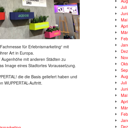
Aug
Jul
Jun
Mai
Apr
Mär
Feb
Jan
e Fachmesse für Erlebnismarketing“ mit
Dez
hrer Art in Europa.
Nov
uf Augenhöhe mit anderen Städten zu
Okt
 das Image eines Stadtortes Voraussetzung.
Sep
Aug
ERTAL! die die Basis geliefert haben und
Jul
en WUPPERTAL-Auftritt.
Jun
Mai
Apr
Mär
Feb
Jan
Dez
ismarketing