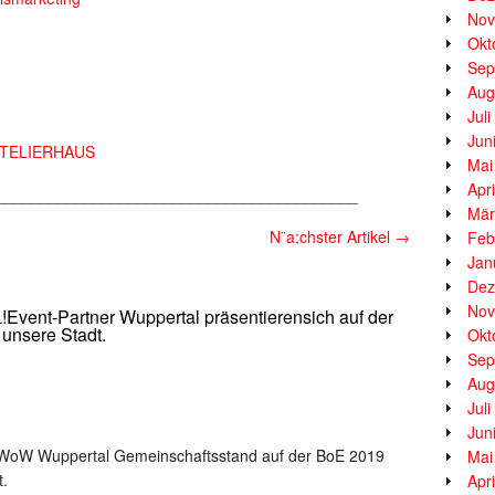
Nov
Okt
Sep
Aug
Jul
Jun
ATELIERHAUS
Mai
Apr
_________________________________________
Mär
N¨a;chster Artikel
→
Feb
Jan
Dez
Nov
nt-Partner Wuppertal präsentierensich auf der
unsere Stadt.
Okt
Sep
Aug
Jul
Jun
um WoW Wuppertal Gemeinschaftsstand auf der BoE 2019
Mai
t.
Apr