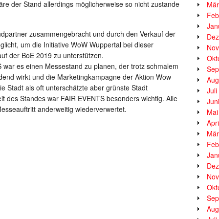
 der Stand allerdings möglicherweise so nicht zustande
Mär
Feb
Jan
dpartner zusammengebracht und durch den Verkauf der
Dez
icht, um die Initiative WoW Wuppertal bei dieser
Nov
auf der BoE 2019 zu unterstützen.
Okt
 war es einen Messestand zu planen, der trotz schmalem
Sep
nladend wirkt und die Marketingkampagne der Aktion Wow
Aug
ie Stadt als oft unterschätzte aber grünste Stadt
Jul
keit des Standes war FAIR EVENTS besonders wichtig. Alle
Jun
seauftritt anderweitig wiederverwertet.
Mai
Apr
Mär
Feb
Jan
Dez
Nov
Okt
Sep
Aug