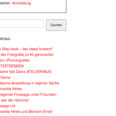
letter:
Anmeldung
Suchen
Artikel
e Step back – two steps forward“
 der Fotografie zu KI-generierten
dern (Promtografie)
ITER*DENKEN
Jahre Vok Dams ATELIERHAUS
 Dams:
iläums-Ausstellung in eigener Sache
cardia Hirtes:
egende Finissage unter Freunden
 war der Hammer:
issage mit
cardia Hirtes und Bertram Ernst!