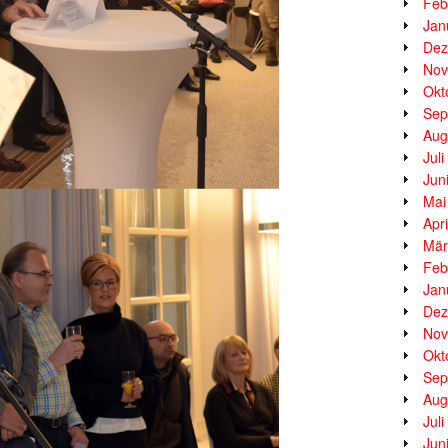
Feb
Jan
Dez
Nov
Okt
Sep
Aug
Jul
Jun
Mai
Apr
Mär
Feb
Jan
Dez
Nov
Okt
Sep
Aug
Jul
Jun