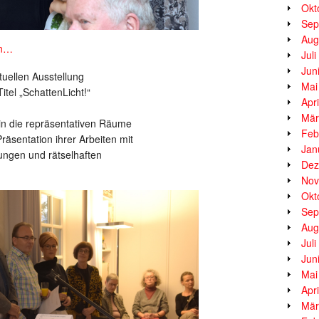
Okt
Sep
Aug
en…
Jul
Jun
tuellen Ausstellung
Mai
itel „SchattenLicht!“
Apr
Mär
in die repräsentativen Räume
Feb
räsentation ihrer Arbeiten mit
Jan
ungen und rätselhaften
Dez
Nov
Okt
Sep
Aug
Jul
Jun
Mai
Apr
Mär