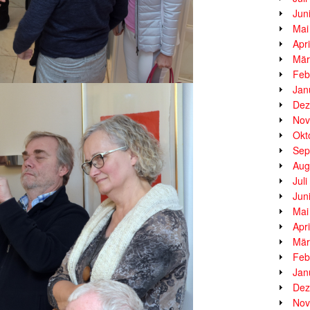
Jun
Mai
Apr
Mär
Feb
Jan
Dez
Nov
Okt
Sep
Aug
Jul
Jun
Mai
Apr
Mär
Feb
Jan
Dez
Nov