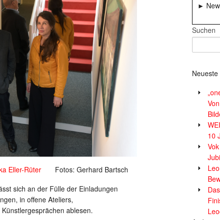
► News
Suchen
Neueste 
„on
Von
Bil
WE
10 
Vok
Jub
Leor
a Eller-Rüter
Fotos: Gerhard Bartsch
Bew
sst sich an der Fülle der Einladungen
Das
gen, in offene Ateliers,
Fin
 Künstlergesprächen ablesen.
Leo