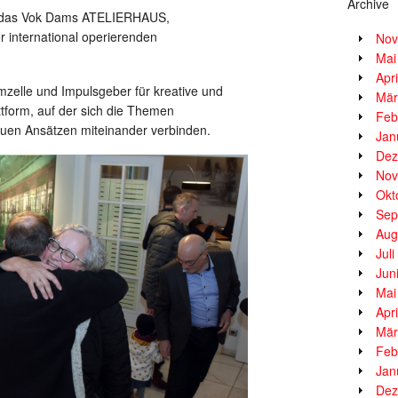
Archive
ld das Vok Dams ATELIERHAUS,
 international operierenden
Nov
Mai
Apr
zelle und Impulsgeber für kreative und
Mär
ttform, auf der sich die Themen
Feb
euen Ansätzen miteinander verbinden.
Jan
Dez
Nov
Okt
Sep
Aug
Jul
Jun
Mai
Apr
Mär
Feb
Jan
Dez