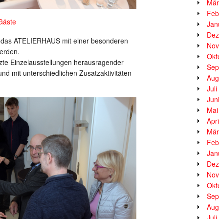
Mär
Feb
 Gäste
Jan
Dez
in das ATELIERHAUS mit einer besonderen
Nov
erden.
Okt
zte Einzelausstellungen herausragender
Sep
und mit unterschiedlichen Zusatzaktivitäten
Aug
Jul
Jun
Mai
Apr
Mär
Feb
Jan
Dez
Nov
Okt
Sep
Aug
Jul