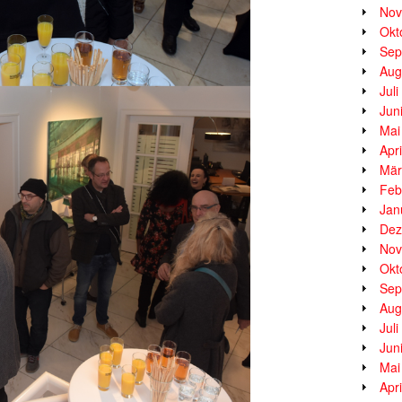
Nov
Okt
Sep
Aug
Jul
Jun
Mai
Apr
Mär
Feb
Jan
Dez
Nov
Okt
Sep
Aug
Jul
Jun
Mai
Apr