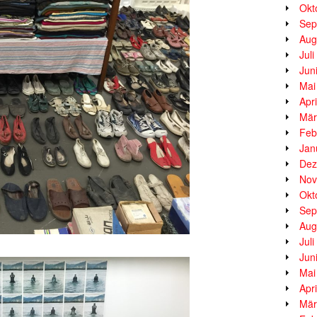
Okt
Sep
Aug
Jul
Jun
Mai
Apr
Mär
Feb
Jan
Dez
Nov
Okt
Sep
Aug
Jul
Jun
Mai
Apr
Mär