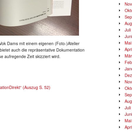
Nov
Okt
Sep
Aug
Jul
Jun
Mai
Vok Dams mit einem eigenen (Foto-)Atelier
Apr
e bietet auch die repräsentative Dokumentation
Mär
e aufregende Zeit skizziert wird.
Feb
Jan
Dez
Nov
tionDirekt“ (Auszug S. 52)
Okt
Sep
Aug
Jul
Jun
Mai
Apr