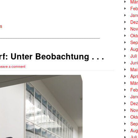
Mär
Feb
Jan
Dez
s
Nov
Okt
_________________________________________
Sep
Aug
f: Unter Beobachtung . . .
Jul
Jun
Leave a comment
Mai
Apr
Mär
Feb
Jan
Dez
Nov
Okt
Sep
Aug
Jul