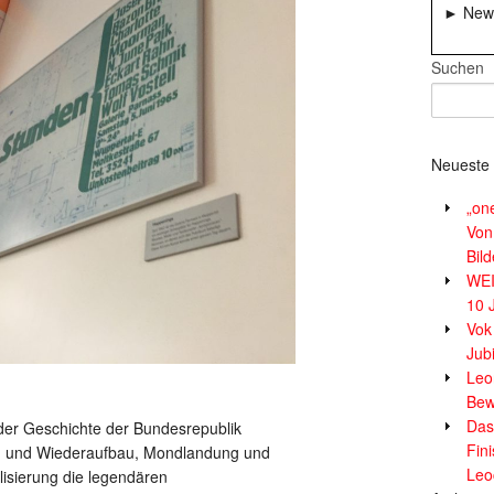
► News
Suchen
Neueste 
„on
Von
Bil
WE
10 
Vok
Jub
Leor
Bew
Das
der Geschichte der Bundesrepublik
Fin
on und Wiederaufbau, Mondlandung und
Leo
lisierung die legendären