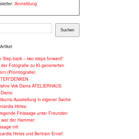
letter:
Anmeldung
Suchen
Artikel
e Step back – two steps forward“
 der Fotografie zu KI-generierten
dern (Promtografie)
ITER*DENKEN
Jahre Vok Dams ATELIERHAUS
 Dams:
iläums-Ausstellung in eigener Sache
cardia Hirtes:
egende Finissage unter Freunden
 war der Hammer:
issage mit
cardia Hirtes und Bertram Ernst!