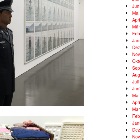
Jun
Mai
Apr
Mär
Feb
Jan
Dez
Nov
Okt
Sep
Aug
Jul
Jun
Mai
Apr
Mär
Feb
Jan
Dez
Nov