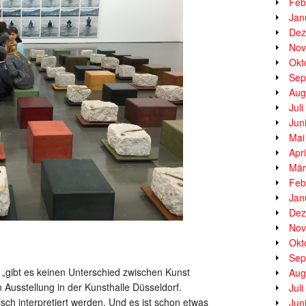
Feb
Jan
Dez
Nov
Okt
Sep
Aug
Jul
Jun
Mai
Apr
Mär
Feb
Jan
Dez
Nov
Okt
Sep
„gibt es keinen Unterschied zwischen Kunst
Aug
 Ausstellung in der Kunsthalle Düsseldorf.
Jul
tisch interpretiert werden. Und es ist schon etwas
Jun