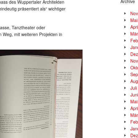
Archive
nass des Wuppertaler Architekten
ndeutig präsentiert als“ wichtiger
Nov
Mai
Apr
asse, Tanztheater oder
Mär
n Weg, mit weiteren Projekten in
Feb
Jan
Dez
Nov
Okt
Sep
Aug
Jul
Jun
Mai
Apr
Mär
Feb
Jan
Dez