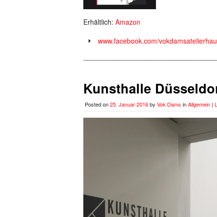
Erhältlich:
Amazon
www.facebook.com/vokdamsatelierhau
__________________________________
Kunsthalle Düsseldor
Posted on
25. Januar 2016
by
Vok Dams
in
Allgemein
|