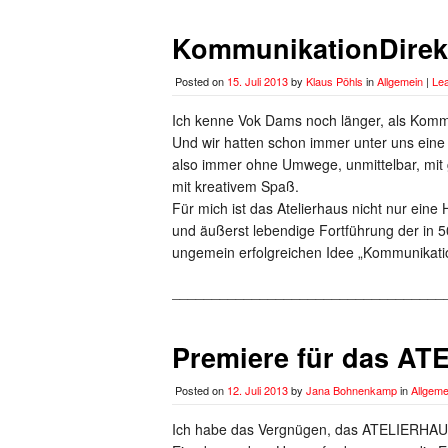
KommunikationDirek
Posted on
15. Juli 2013
by
Klaus Pöhls
in
Allgemein
|
Le
Ich kenne Vok Dams noch länger, als Kommun
Und wir hatten schon immer unter uns eine
also immer ohne Umwege, unmittelbar, mit 
mit kreativem Spaß.
Für mich ist das Atelierhaus nicht nur eine 
und äußerst lebendige Fortführung der in
ungemein erfolgreichen Idee „Kommunikatio
__________________________________
Premiere für das A
Posted on
12. Juli 2013
by
Jana Bohnenkamp
in
Allgeme
Ich habe das Vergnügen, das ATELIERHAUS