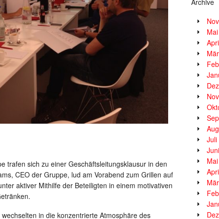
Archive
Nov
Mai
Apr
Mär
Feb
Jan
Dez
Nov
Okt
Sep
Aug
Jul
Jun
Mai
 trafen sich zu einer Geschäftsleitungsklausur in den
Apr
s, CEO der Gruppe, lud am Vorabend zum Grillen auf
Mär
nter aktiver Mithilfe der Beteiligten in einem motivativen
Feb
etränken.
Jan
Dez
 wechselten in die konzentrierte Atmosphäre des