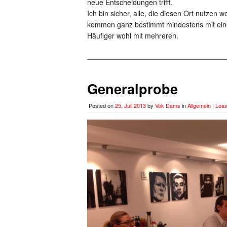
neue Entscheidungen trifft.
Ich bin sicher, alle, die diesen Ort nutzen w
kommen ganz bestimmt mindestens mit ei
Häufiger wohl mit mehreren.
__________________________________
Generalprobe
Posted on
25. Juli 2013
by
Vok Dams
in
Allgemein
|
Lea