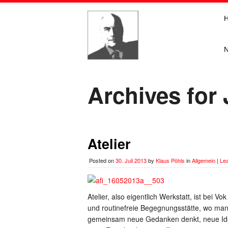
Archives for 
Atelier
Posted on
30. Juli 2013
by
Klaus Pöhls
in
Allgemein
|
Le
Atelier, also eigentlich Werkstatt, ist bei 
und routinefreie Begegnungsstätte, wo ma
gemeinsam neue Gedanken denkt, neue Ide