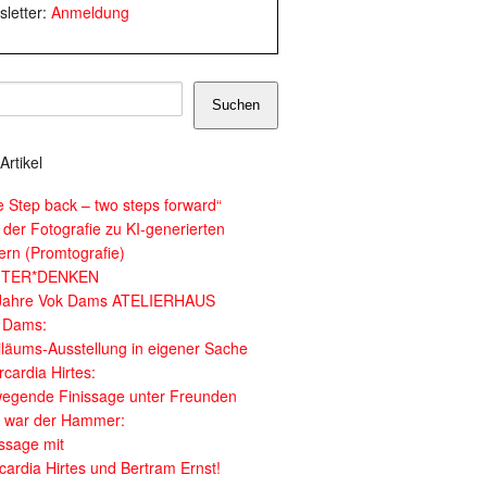
letter:
Anmeldung
Suchen
Artikel
e Step back – two steps forward“
 der Fotografie zu KI-generierten
dern (Promtografie)
ITER*DENKEN
Jahre Vok Dams ATELIERHAUS
 Dams:
iläums-Ausstellung in eigener Sache
cardia Hirtes:
egende Finissage unter Freunden
 war der Hammer:
issage mit
cardia Hirtes und Bertram Ernst!