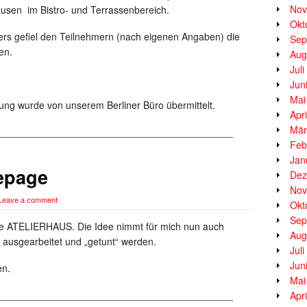
Nov
sen im Bistro- und Terrassenbereich.
Okt
ders gefiel den Teilnehmern (nach eigenen Angaben) die
Sep
en.
Aug
Jul
Jun
Mai
ung wurde von unserem Berliner Büro übermittelt.
Apr
Mär
___________________________________________
Feb
Jan
mepage
Dez
Nov
Leave a comment
Okt
Sep
ge ATELIERHAUS. Die Idee nimmt für mich nun auch
Aug
s ausgearbeitet und „getunt“ werden.
Jul
Jun
en.
Mai
___________________________________________
Apr