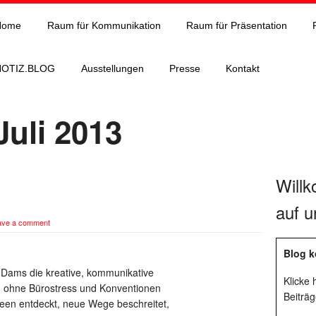
Home
Raum für Kommunikation
Raum für Präsentation
NOTIZ.BLOG
Ausstellungen
Presse
Kontakt
Juli 2013
Will
auf u
ave a comment
Blog k
Vok Dams die kreative, kommunikative
Klicke
n ohne Bürostress und Konventionen
Beiträg
en entdeckt, neue Wege beschreitet,