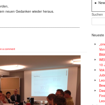
► News
erden,
nem neuen Gedanken wieder heraus.
Suchen
___________________________________________
Neueste 
„on
ve a comment
Von
Bil
WE
10 
Vok
Jub
Leor
Bew
Das
Fin
Leo