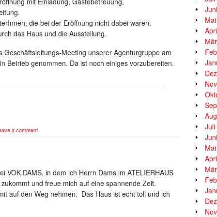
röffnung mit Einladung, Gästebetreuung,
Jun
eitung.
Mai
terInnen, die bei der Eröffnung nicht dabei waren.
Apr
urch das Haus und die Ausstellung.
Mär
Feb
r das Geschäftsleitungs-Meeting unserer Agenturgruppe am
Jan
 in Betrieb genommen. Da ist noch einiges vorzubereiten.
Dez
___________________________________________
Nov
Okt
Sep
Aug
Jul
eave a comment
Jun
Mai
Apr
Mär
m bei VOK DAMS, in dem ich Herrn Dams im ATELIERHAUS
Feb
h zukommt und freue mich auf eine spannende Zeit.
Jan
d mit auf den Weg nehmen. Das Haus ist echt toll und ich
Dez
Nov