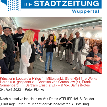
Künstlerin Leocardia Hirtes im Mittelpunkt: Sie erklärt ihre Werke:
Hören u.a. gespannt zu: Christian von Grumbkow (r.), Frank
Sonnenberg (l.), Bertram Ernst (2.v.l.) – © Vok Dams iNotes
24. April 2023 – Peter Pionke
Noch einmal volles Haus im Vok Dams ATELIERHAUS! Bei der
„Finissage unter Freunden“ der vielbeachteten Ausstellung