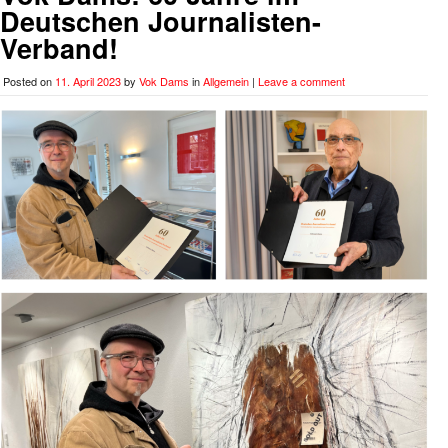
Deutschen Journalisten-
Verband!
Posted on
11. April 2023
by
Vok Dams
in
Allgemein
|
Leave a comment