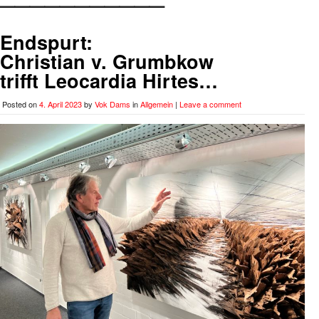
Endspurt:
Christian v. Grumbkow
trifft Leocardia Hirtes…
Posted on
4. April 2023
by
Vok Dams
in
Allgemein
|
Leave a comment