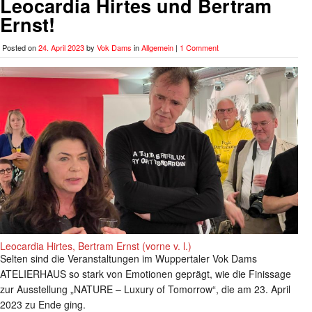
Leocardia Hirtes und Bertram
Ernst!
Posted on
24. April 2023
by
Vok Dams
in
Allgemein
|
1 Comment
Leocardia Hirtes, Bertram Ernst (vorne v. l.)
Selten sind die Veranstaltungen im Wuppertaler Vok Dams
ATELIERHAUS so stark von Emotionen geprägt, wie die Finissage
zur Ausstellung „NATURE – Luxury of Tomorrow“, die am 23. April
2023 zu Ende ging.