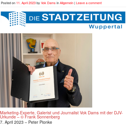
Posted on
11. April 2023
by
Vok Dams
in
Allgemein
|
Leave a comment
Marketing-Experte, Galerist und Journalist Vok Dams mit der DJV-
Urkunde – © Frank Sonnenberg
7. April 2023 – Peter Pionke