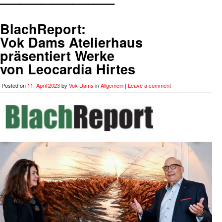
BlachReport:
Vok Dams Atelierhaus
präsentiert Werke
von Leocardia Hirtes
Posted on
11. April 2023
by
Vok Dams
in
Allgemein
|
Leave a comment