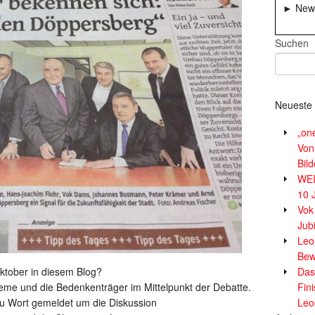
► News
Suchen
Neueste 
„on
Von
Bil
WE
10 
Vok
Jub
Leor
Bew
Oktober in diesem Blog?
Das
leme und die Bedenkenträger im Mittelpunkt der Debatte.
Fin
zu Wort gemeldet um die Diskussion
Leo