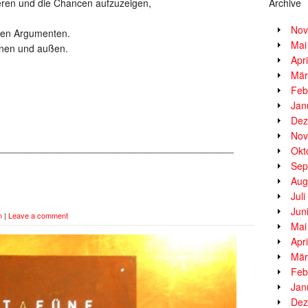
eren und die Chancen aufzuzeigen,
Archive
Nov
den Argumenten.
Mai
innen und außen.
Apr
Mär
Feb
Jan
Dez
Nov
___________________________________________
Okt
Sep
Aug
Jul
Jun
n
|
Leave a comment
Mai
Apr
Mär
Feb
Jan
Dez