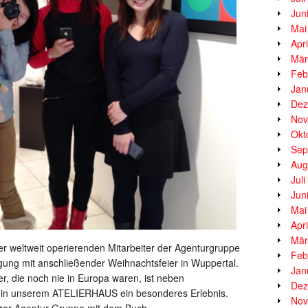
Jun
Mai
Apr
Mär
Feb
Jan
Dez
Nov
Okt
Sep
Aug
Jul
Jun
Mai
Apr
Mär
 der weltweit operierenden Mitarbeiter der Agenturgruppe
Feb
gung mit anschließender Weihnachtsfeier in Wuppertal.
Jan
er, die noch nie in Europa waren, ist neben
Dez
in unserem ATELIERHAUS ein besonderes Erlebnis.
Nov
serer Agentur-Gruppe mit dem Buch