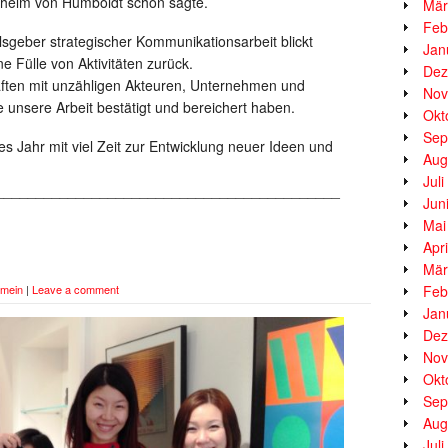
lhelm von Humboldt schon sagte.
Mär
Feb
geber strategischer Kommunikationsarbeit blickt
Jan
e Fülle von Aktivitäten zurück.
Dez
ften mit unzähligen Akteuren, Unternehmen und
Nov
ie unsere Arbeit bestätigt und bereichert haben.
Okt
Sep
es Jahr mit viel Zeit zur Entwicklung neuer Ideen und
Aug
Jul
___________________________________________
Jun
Mai
Apr
Mär
emein
|
Leave a comment
Feb
Jan
Dez
Nov
Okt
Sep
Aug
Jul