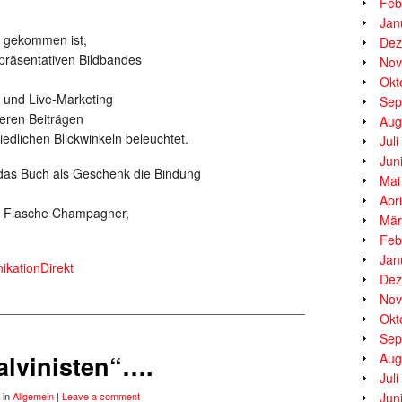
Feb
Jan
g gekommen ist,
Dez
präsentativen Bildbandes
Nov
Okt
 und Live-Marketing
Sep
teren Beiträgen
Aug
dlichen Blickwinkeln beleuchtet.
Jul
Jun
das Buch als Geschenk die Bindung
Mai
Apr
te Flasche Champagner,
Mär
Feb
Jan
kationDirekt
Dez
Nov
___________________________________________
Okt
Sep
alvinisten“….
Aug
Jul
in
Allgemein
|
Leave a comment
Jun