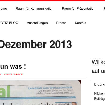
Home
Raum für Kommunikation
Raum für Präsentation
NOTIZ.BLOG
Ausstellungen
Presse
Kontakt
 Dezember 2013
Will
tun was !
auf u
n
|
Leave a comment
Blog k
Klicke
Beiträg