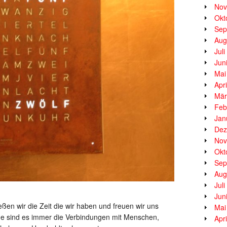
Nov
Okt
Sep
Aug
Jul
Jun
Mai
Apr
Mär
Feb
Jan
Dez
Nov
Okt
Sep
Aug
Jul
Jun
eßen wir die Zeit die wir haben und freuen wir uns
Mai
de sind es immer die Verbindungen mit Menschen,
Apr