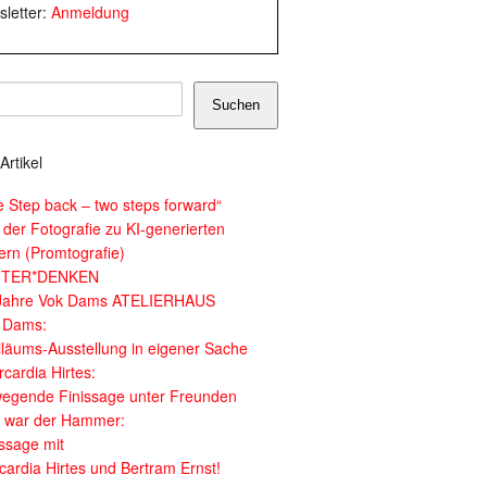
letter:
Anmeldung
Suchen
Artikel
e Step back – two steps forward“
 der Fotografie zu KI-generierten
dern (Promtografie)
ITER*DENKEN
Jahre Vok Dams ATELIERHAUS
 Dams:
iläums-Ausstellung in eigener Sache
cardia Hirtes:
egende Finissage unter Freunden
 war der Hammer:
issage mit
cardia Hirtes und Bertram Ernst!