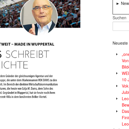
► News
Suchen
Neueste 
„on
Von
Bil
WE
10 
Vok
Jub
Leor
Bew
Das
Fin
Leo