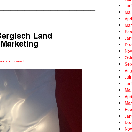
Jun
_________________________________________
Mai
Apr
Mär
Feb
Bergisch Land
Jan
-Marketing
Dez
Nov
Okt
Leave a comment
Sep
Aug
Jul
Jun
Mai
Apr
Mär
Feb
Jan
Dez
Nov