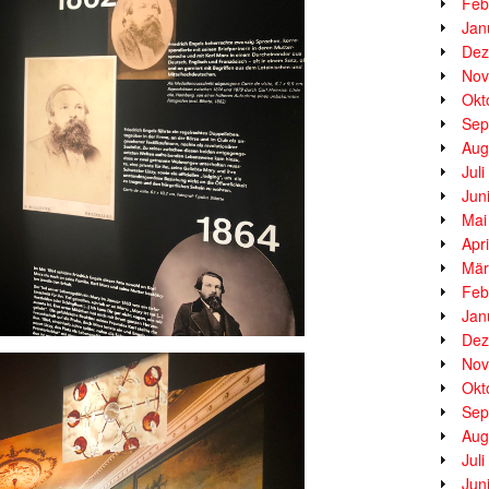
Feb
Jan
Dez
Nov
Okt
Sep
Aug
Jul
Jun
Mai
Apr
Mär
Feb
Jan
Dez
Nov
Okt
Sep
Aug
Jul
Jun