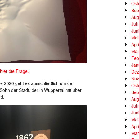
Okt
Sep
Aug
Jul
Jun
Mai
Apr
Mär
Feb
Jan
hier die Frage.
Dez
Nov
hre 2020 geht es ausschließlich um den
Okt
Sohn der Stadt, der in Wuppertal mit über
Sep
rd.
Aug
Jul
Jun
Mai
Apr
Mär