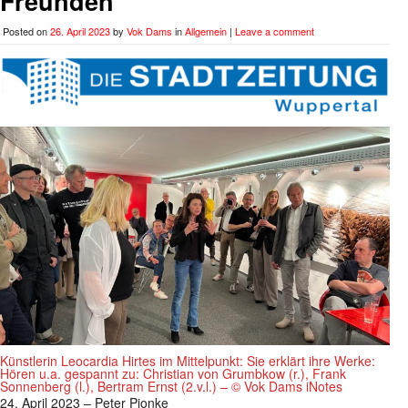
Freunden
Posted on
26. April 2023
by
Vok Dams
in
Allgemein
|
Leave a comment
Künstlerin Leocardia Hirtes im Mittelpunkt: Sie erklärt ihre Werke:
Hören u.a. gespannt zu: Christian von Grumbkow (r.), Frank
Sonnenberg (l.), Bertram Ernst (2.v.l.) – © Vok Dams iNotes
24. April 2023 – Peter Pionke