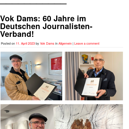
Vok Dams: 60 Jahre im
Deutschen Journalisten-
Verband!
Posted on
11. April 2023
by
Vok Dams
in
Allgemein
|
Leave a comment