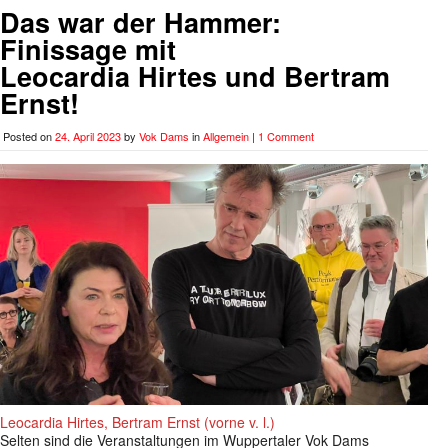
Das war der Hammer:
Finissage mit
Leocardia Hirtes und Bertram
Ernst!
Posted on
24. April 2023
by
Vok Dams
in
Allgemein
|
1 Comment
Leocardia Hirtes, Bertram Ernst (vorne v. l.)
Selten sind die Veranstaltungen im Wuppertaler Vok Dams