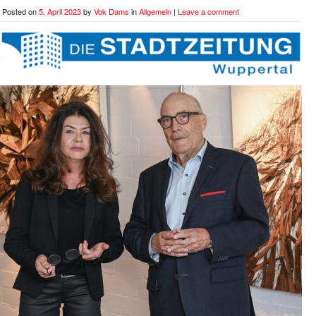
Posted on
5. April 2023
by
Vok Dams
in
Allgemein
|
Leave a comment