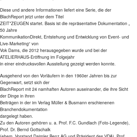
Diese und andere Informationen liefert eine Serie, die der
BlachReport jetzt unter dem Titel
ZEIT*ZEUGEN startet. Basis ist die repräsentative Dokumentation „
50 Jahre
KommunikationDirekt, Entstehung und Entwicklung von Event- und
Live-Marketing“ von
Vok Dams, die 2012 herausgegeben wurde und bei der
ATELIERHAUS-Eröffnung im Folgejahr
in einer eindrucksvollen Ausstellung gezeigt werden konnte.
Ausgehend von den Vorläufern in den 1960er Jahren bis zur
Gegenwart, setzt sich der
BlachReport mit 24 namhaften Autoren auseinander, die ihre Sicht
der Dinge in ihren
Beiträgen in der im Verlag Müller & Busmann erschienenen
Branchendokumentation
dargelegt haben.
Zu den Autoren gehören u. a. Prof. F.C. Gundlach (Foto-Legende),
Prof. Dr. Bernd Gottschalk
(ehem. Vorstand Daimler Benz AG und Präsident des VDA), Prof.