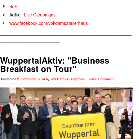
BoE
Artikel:
Live Campaigns
www.facebook.com/vokdamsatelierhaus
_____________________________________________________
________________________
WuppertalAktiv: "Business
Breakfast on Tour"
Posted on
2. Dezember 2014
by
Vok Dams
in
Allgemein
|
Leave a comment