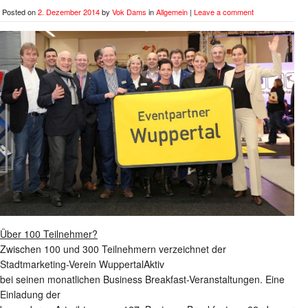
Posted on
2. Dezember 2014
by
Vok Dams
in
Allgemein
|
Leave a comment
Über 100 Teilnehmer?
Zwischen 100 und 300 Teilnehmern verzeichnet der
Stadtmarketing-Verein WuppertalAktiv
bei seinen monatlichen Business Breakfast-Veranstaltungen. Eine
Einladung der