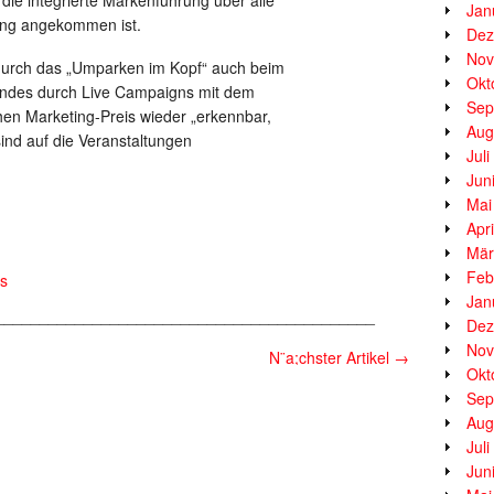
Jan
ing angekommen ist.
Dez
Nov
e durch das „Umparken im Kopf“ auch beim
Okt
ndes durch Live Campaigns mit dem
Sep
n Marketing-Preis wieder „erkennbar,
Aug
sind auf die Veranstaltungen
Jul
Jun
Mai
Apr
Mär
Feb
s
Jan
___________________________________________
Dez
Nov
N¨a;chster Artikel
→
Okt
Sep
Aug
Jul
Jun