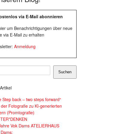
ostenlos via E-Mail abonnieren
 hier um Benachrichtigungen über neue
e via E-Mail zu erhalten
letter:
Anmeldung
Suchen
Artikel
e Step back – two steps forward“
 der Fotografie zu KI-generierten
dern (Promtografie)
ITER*DENKEN
Jahre Vok Dams ATELIERHAUS
 Dams: