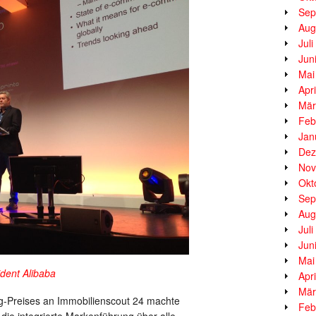
Sep
Aug
Jul
Jun
Mai
Apr
Mär
Feb
Jan
Dez
Nov
Okt
Sep
Aug
Jul
Jun
Mai
ident Alibaba
Apr
Mär
g-Preises an Immobilienscout 24 machte
Feb
die integrierte Markenführung über alle