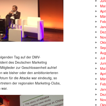
Jun
Mai
Apr
Mär
Feb
Jan
Dez
Nov
Okt
Sep
Aug
folgenden Tag auf der DMV-
Jul
ident des Deutschen Marketing
Jun
 Mitglieder zur Geschlossenheit aufrief
Mai
en wie bisher oder den ambitionierteren
Apr
otum für die Attacke war eindeutig, so
Mär
tretern der regionalen Marketing-Clubs,
Feb
 war.
Jan
Dez
Nov
Okt