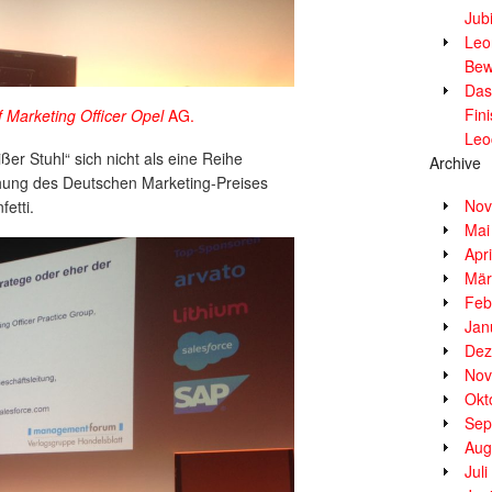
Jub
Leor
Bew
Das
Fin
f Marketing Officer Opel
AG.
Leo
er Stuhl“ sich nicht als eine Reihe
Archive
ihung des Deutschen Marketing-Preises
Nov
etti.
Mai
Apr
Mär
Feb
Jan
Dez
Nov
Okt
Sep
Aug
Jul