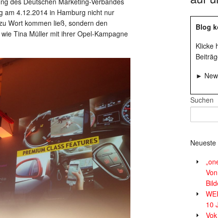
ung des Deutschen Marketing-Verbandes
g am 4.12.2014 in Hamburg nicht nur
) zu Wort kommen ließ, sondern den
Blog k
 wie Tina Müller mit ihrer Opel-Kampagne
Klicke
Beiträg
► News
Suchen
Neueste 
„on
Von
Bil
WE
10 
Vok