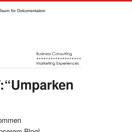
Raum für Dokumentation
V:“Umparken
kommen
nserem Blog!