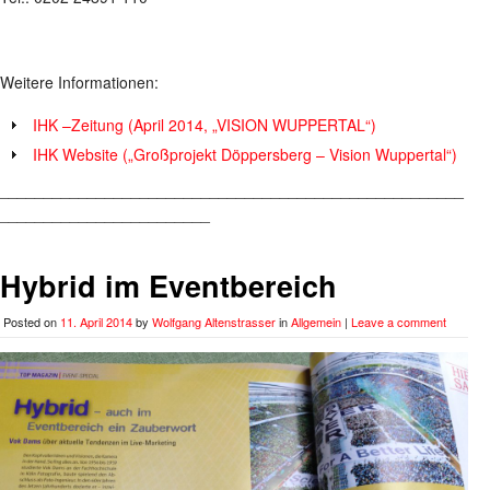
Weitere Informationen:
IHK –Zeitung (April 2014, „VISION WUPPERTAL“)
IHK Website („Großprojekt Döppersberg – Vision Wuppertal“)
_____________________________________________________
________________________
Hybrid im Eventbereich
Posted on
11. April 2014
by
Wolfgang Altenstrasser
in
Allgemein
|
Leave a comment