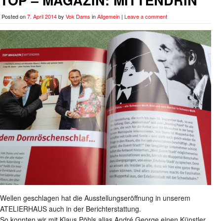
TOP – MAGAZIN: MITTENDRIN
Posted on
7. April 2014
by
Vok Dams
in
Allgemein
|
Leave a comment
Wellen geschlagen hat die Ausstellungseröffnung in unserem
ATELIERHAUS auch in der Berichterstattung.
So konnten wir mit Klaus Pöhls alias André George einen Künstler