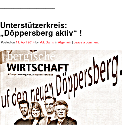
________________________
Unterstützerkreis:
„Döppersberg aktiv“ !
Posted on
11. April 2014
by
Vok Dams
in
Allgemein
|
Leave a comment