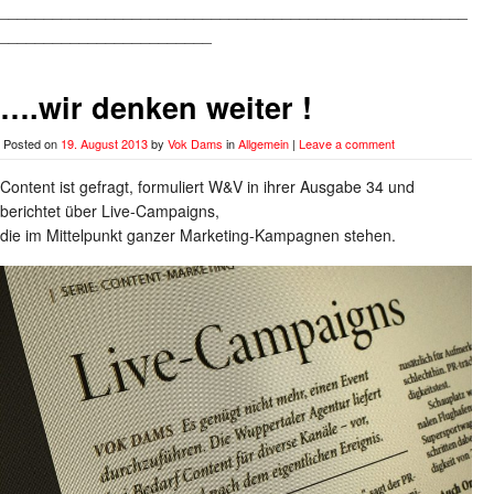
_____________________________________________________
________________________
….wir denken weiter !
Posted on
19. August 2013
by
Vok Dams
in
Allgemein
|
Leave a comment
Content ist gefragt, formuliert W&V in ihrer Ausgabe 34 und
berichtet über Live-Campaigns,
die im Mittelpunkt ganzer Marketing-Kampagnen stehen.