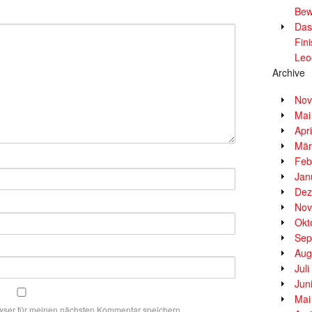
Bew
Das
Fin
Leo
Archive
Nov
Mai
Apr
Mär
Feb
Jan
Dez
Nov
Okt
Sep
Aug
Jul
Jun
Mai
wser für meinen nächsten Kommentar speichern.