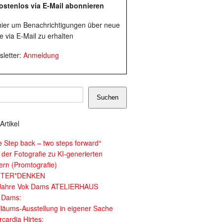
ostenlos via E-Mail abonnieren
 hier um Benachrichtigungen über neue
e via E-Mail zu erhalten
letter:
Anmeldung
Suchen
Artikel
e Step back – two steps forward“
 der Fotografie zu KI-generierten
dern (Promtografie)
ITER*DENKEN
Jahre Vok Dams ATELIERHAUS
 Dams:
iläums-Ausstellung in eigener Sache
cardia Hirtes: