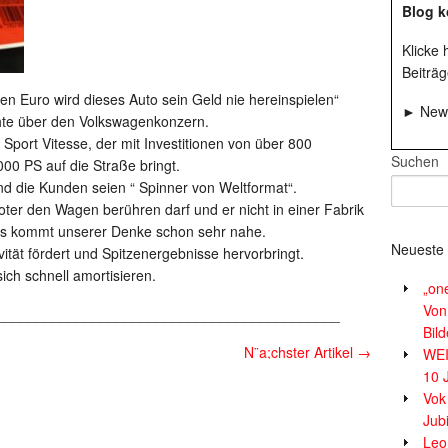
Blog k
Klicke
Beiträg
nen Euro wird dieses Auto sein Geld nie hereinspielen“
► News
chte über den Volkswagenkonzern.
Sport Vitesse, der mit Investitionen von über 800
Suchen
000 PS auf die Straße bringt.
nd die Kunden seien “ Spinner von Weltformat“.
boter den Wagen berühren darf und er nicht in einer Fabrik
 Das kommt unserer Denke schon sehr nahe.
Neueste 
vität fördert und Spitzenergebnisse hervorbringt.
sich schnell amortisieren.
„on
Von
___________________________________________
Bil
N¨a;chster Artikel
→
WE
10 
Vok
Jub
Leor