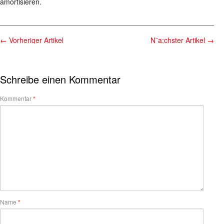
amortisieren.
________________________________________________________
←
Vorheriger Artikel
N¨a;chster Artikel
→
Schreibe einen Kommentar
Kommentar
*
Name
*