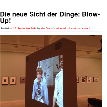
Die neue Sicht der Dinge: Blow-
Up!
Posted on
25. September 2014
by
Vok Dams
in
Allgemein
|
Leave a comment