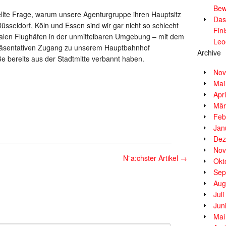
Bew
ellte Frage, warum unsere Agenturgruppe ihren Hauptsitz
Das
üsseldorf, Köln und Essen sind wir gar nicht so schlecht
Fin
onalen Flughäfen in der unmittelbaren Umgebung – mit dem
Leo
räsentativen Zugang zu unserem Hauptbahnhof
Archive
 bereits aus der Stadtmitte verbannt haben.
Nov
Mai
Apr
Mär
Feb
Jan
___________________________________________
Dez
Nov
N¨a;chster Artikel
→
Okt
Sep
Aug
Jul
Jun
Mai