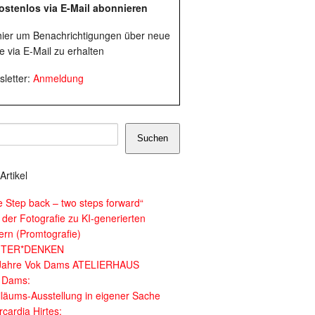
ostenlos via E-Mail abonnieren
 hier um Benachrichtigungen über neue
e via E-Mail zu erhalten
letter:
Anmeldung
Suchen
Artikel
e Step back – two steps forward“
 der Fotografie zu KI-generierten
dern (Promtografie)
ITER*DENKEN
Jahre Vok Dams ATELIERHAUS
 Dams:
iläums-Ausstellung in eigener Sache
cardia Hirtes: