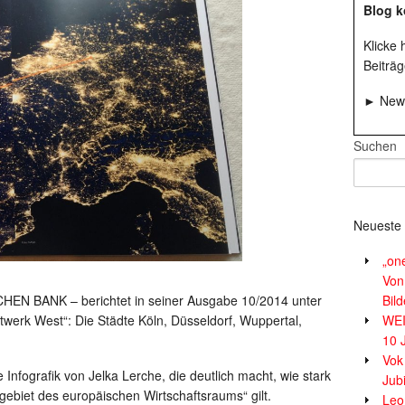
Blog k
Klicke
Beiträg
► News
Suchen
Neueste 
„on
Von
EN BANK – berichtet in seiner Ausgabe 10/2014 unter
Bil
werk West“: Die Städte Köln, Düsseldorf, Wuppertal,
WE
10 
Vok
nfografik von Jelka Lerche, die deutlich macht, wie stark
Jub
ngebiet des europäischen Wirtschaftsraums“ gilt.
Leor