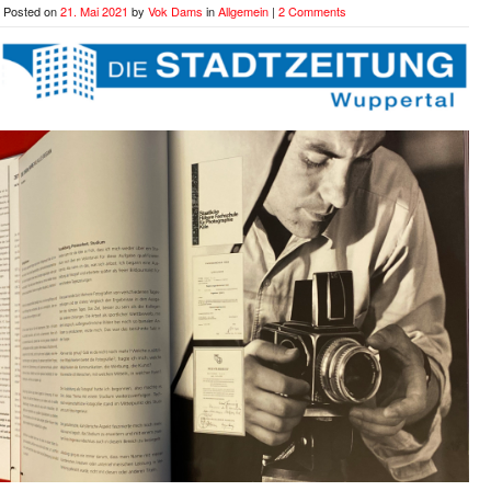
Posted on
21. Mai 2021
by
Vok Dams
in
Allgemein
|
2 Comments