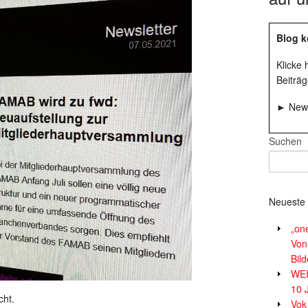
Blog k
Klicke
Beiträg
► News
Suchen
Neueste 
„on
Von
Bil
WE
10 
cht.
Vok