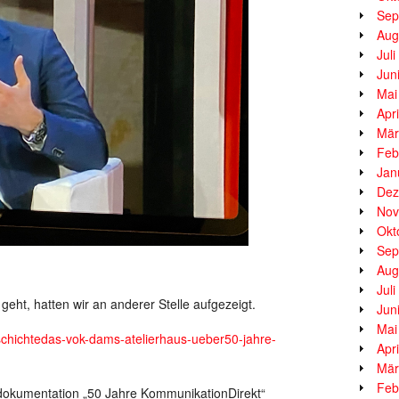
Sep
Aug
Jul
Jun
Mai
Apr
Mär
Feb
Jan
Dez
Nov
Okt
Sep
Aug
Jul
geht, hatten wir an anderer Stelle aufgezeigt.
Jun
Mai
eschichtedas-vok-dams-atelierhaus-ueber50-jahre-
Apr
Mär
Feb
ndokumentation „50 Jahre KommunikationDirekt“