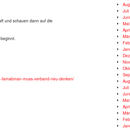
Aug
Jul
Jun
haft und schauen dann auf die
Mai
Apr
Mär
 beginnt.
Feb
Jan
Dez
Nov
Okt
Sep
isch-famabman-muss-verband-neu-denken/
Aug
Jul
Jun
Mai
Apr
Mär
Feb
Jan