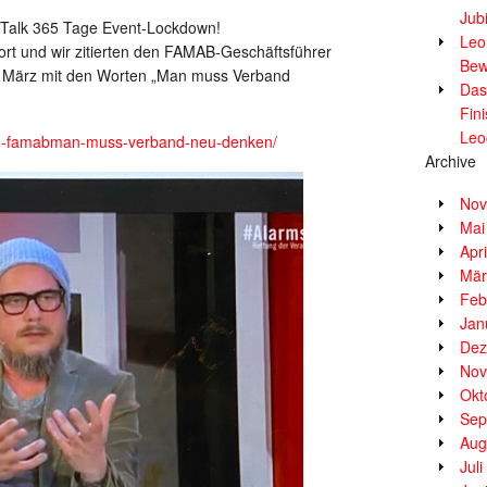
Jub
e-Talk 365 Tage Event-Lockdown!
Leor
ort und wir zitierten den FAMAB-Geschäftsführer
Bew
2. März mit den Worten „Man muss Verband
Das
Fin
Leo
isch-famabman-muss-verband-neu-denken/
Archive
Nov
Mai
Apr
Mär
Feb
Jan
Dez
Nov
Okt
Sep
Aug
Jul