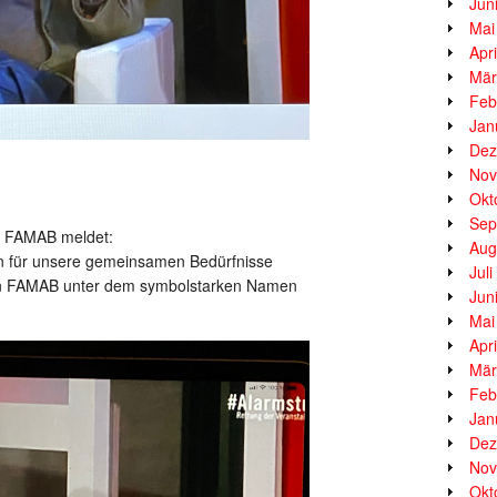
Jun
Mai
Apr
Mär
Feb
Jan
Dez
Nov
Okt
Sep
s FAMAB meldet:
Aug
en für unsere gemeinsamen Bedürfnisse
Jul
den FAMAB unter dem symbolstarken Namen
Jun
Mai
Apr
Mär
Feb
Jan
Dez
Nov
Okt