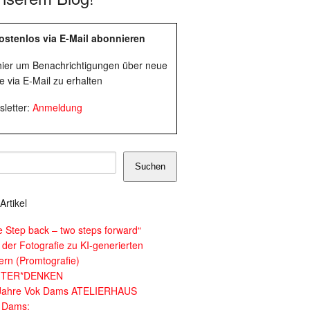
ostenlos via E-Mail abonnieren
 hier um Benachrichtigungen über neue
e via E-Mail zu erhalten
letter:
Anmeldung
Suchen
Artikel
e Step back – two steps forward“
 der Fotografie zu KI-generierten
dern (Promtografie)
ITER*DENKEN
Jahre Vok Dams ATELIERHAUS
 Dams: