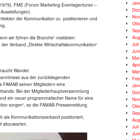
Jan
1979), FME (Forum Marketing-Eventagenturen –
Dez
Ausstellungen).
Nov
chitekten der Kommunikation zu positionieren und
Okt
ung.
Sep
Aug
enn wir führen die Branche“ meldeten
Jul
der Verband „Direkte Wirtschaftskommunikation“
Jun
Mai
Apr
braucht Wandel.
Mär
kenntnisse aus der zurückliegenden
Feb
des FAMAB seinen Mitgliedern eine
Jan
erbands. Bei der Mitgliederhauptversammlung
Dez
ur und ein neuer programmatischer Name für eine
Nov
ution sorgen“, so die FAMAB-Pressemeldung.
Okt
Sep
h als Kommunikationsverband positioniert,
Aug
bt abzuwarten.
Jul
Jun