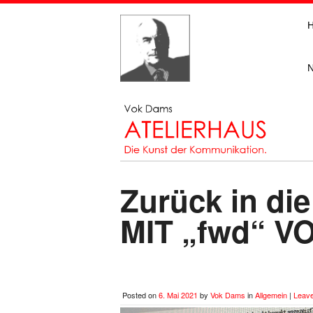
Zurück in die
MIT „fwd“ 
Posted on
6. Mai 2021
by
Vok Dams
in
Allgemein
|
Leav