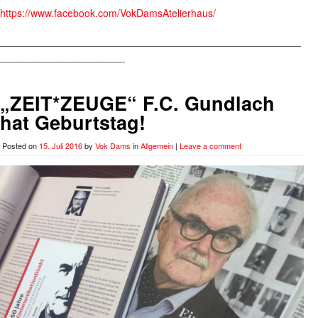
https://www.facebook.com/VokDamsAtelierhaus/
_____________________________________________________
______________________
„ZEIT*ZEUGE“ F.C. Gundlach
hat Geburtstag!
Posted on
15. Juli 2016
by
Vok Dams
in
Allgemein
|
Leave a comment