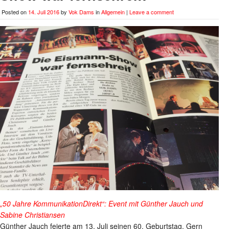
Posted on
14. Juli 2016
by
Vok Dams
in
Allgemein
|
Leave a comment
„50 Jahre KommunikationDirekt“: Event mit Günther Jauch und
Sabine Christiansen
Günther Jauch feierte am 13. Juli seinen 60. Geburtstag. Gern