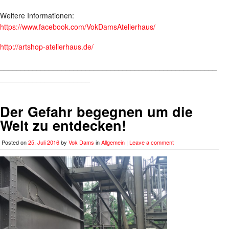
Weitere Informationen:
https://www.facebook.com/VokDamsAtelierhaus/
http://artshop-atelierhaus.de/
_____________________________________________________
______________________
Der Gefahr begegnen um die
Welt zu entdecken!
Posted on
25. Juli 2016
by
Vok Dams
in
Allgemein
|
Leave a comment