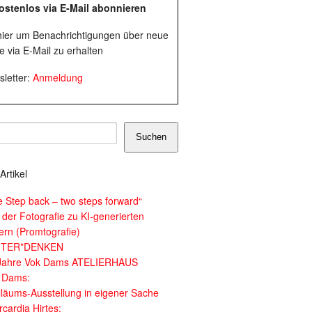
ostenlos via E-Mail abonnieren
 hier um Benachrichtigungen über neue
e via E-Mail zu erhalten
letter:
Anmeldung
Suchen
Artikel
e Step back – two steps forward“
 der Fotografie zu KI-generierten
dern (Promtografie)
ITER*DENKEN
Jahre Vok Dams ATELIERHAUS
 Dams:
iläums-Ausstellung in eigener Sache
cardia Hirtes: