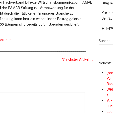
er Fachverband Direkte Wirtschaftskommunikation FAMAB
Blog k
l der FAMAB Stiftung ist, Verantwortung für die
Klicke
 durch die Tätigkeiten in unserer Branche zu
Beiträg
nzung kann hier ein wesentlicher Beitrag geleistet
000 Bäumen sind bereits durch Spenden gesichert.
► News
eit.html
Suchen
___________________________________________
N¨a;chster Artikel
→
Neueste 
„on
Von
Bil
WE
10 
Vok
Jub
Leor