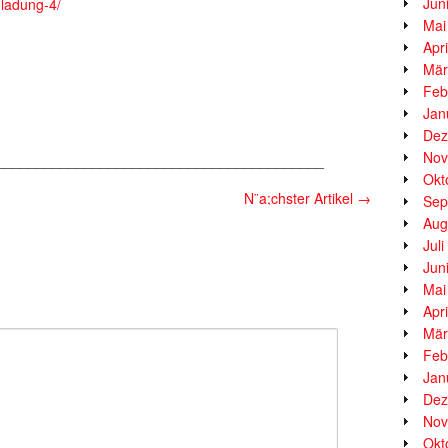
Jun
nladung-4/
Mai
Apr
Mär
Feb
Jan
Dez
Nov
_________________________________________
Okt
N¨a;chster Artikel
→
Sep
Aug
Jul
Jun
Mai
Apr
Mär
Feb
Jan
Dez
Nov
Okt