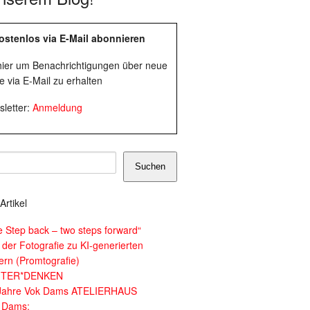
ostenlos via E-Mail abonnieren
 hier um Benachrichtigungen über neue
e via E-Mail zu erhalten
letter:
Anmeldung
Suchen
Artikel
e Step back – two steps forward“
 der Fotografie zu KI-generierten
dern (Promtografie)
ITER*DENKEN
Jahre Vok Dams ATELIERHAUS
 Dams: