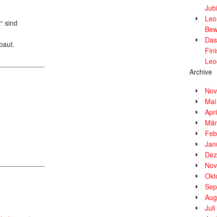
Jub
Leor
“ sind
Bew
Das
baut.
Fin
Leo
____________
Archive
Nov
Mai
Apr
Mär
Feb
Jan
Dez
____________
Nov
Okt
Sep
Aug
Jul