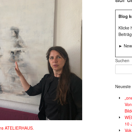
Blog k
Klicke
Beiträg
► News
Suchen
Neueste 
„on
Von
Bil
WE
10 
Dams ATELIERHAUS.
Vok