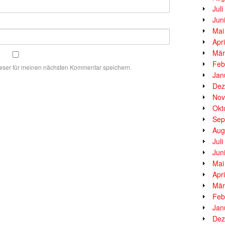
Jul
Jun
Mai
Apr
Mär
Feb
wser für meinen nächsten Kommentar speichern.
Jan
Dez
Nov
Okt
Sep
Aug
Jul
Jun
Mai
Apr
Mär
Feb
Jan
Dez