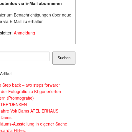
ostenlos via E-Mail abonnieren
 hier um Benachrichtigungen über neue
e via E-Mail zu erhalten
letter:
Anmeldung
Suchen
Artikel
e Step back – two steps forward“
 der Fotografie zu KI-generierten
dern (Promtografie)
ITER*DENKEN
Jahre Vok Dams ATELIERHAUS
 Dams:
iläums-Ausstellung in eigener Sache
cardia Hirtes: