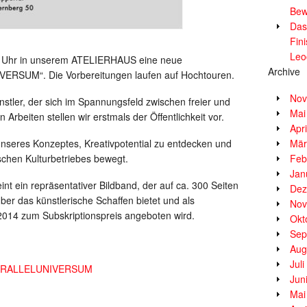
Bew
Das
Fin
Leo
0 Uhr in unserem ATELIERHAUS eine neue
Archive
VERSUM“. Die Vorbereitungen laufen auf Hochtouren.
Nov
ünstler, der sich im Spannungsfeld zwischen freier und
Mai
 Arbeiten stellen wir erstmals der Öffentlichkeit vor.
Apr
 unseres Konzeptes, Kreativpotential zu entdecken und
Mär
ischen Kulturbetriebes bewegt.
Feb
Jan
int ein repräsentativer Bildband, der auf ca. 300 Seiten
Dez
ber das künstlerische Schaffen bietet und als
Nov
014 zum Subskriptionspreis angeboten wird.
Okt
Sep
Aug
Jul
 – PARALLELUNIVERSUM
Jun
Mai