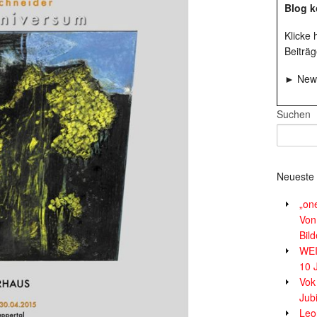
Blog k
Klicke
Beiträg
► News
Suchen
Neueste 
„on
Von
Bil
WE
10 
Vok
Jub
Leor