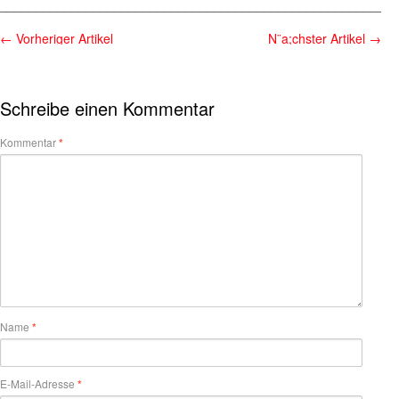
________________________________________________________
←
Vorheriger Artikel
N¨a;chster Artikel
→
Schreibe einen Kommentar
Kommentar
*
Name
*
E-Mail-Adresse
*