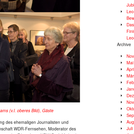
Jub
Leor
Bew
Das
Fin
Leo
Archive
Nov
Mai
Apr
Mär
Feb
Jan
Dez
Nov
Okt
ms (v.l. oberes Bild), Gäste
Sep
Aug
ung des ehemaligen Journalisten und
Jul
nschaft WDR-Fernsehen, Moderator des