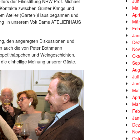
Jun
iters der Filmstiftung NRW Prof. Michael
Mai
 Kontakte zwischen Günter Krings und
Apr
rem Atelier-(Garten-)Haus begannen und
Mär
llung in unserem Vok Dams ATELIERHAUS
Feb
Jan
ung, den angeregten Diskussionen und
Dez
 auch die von Peter Bothmann
Nov
petithäppchen und Weingeschichten.
Okt
 die einhellige Meinung unserer Gäste.
Sep
Aug
Jul
Jun
Mai
Apr
Mär
Feb
Jan
Dez
Nov
Okt