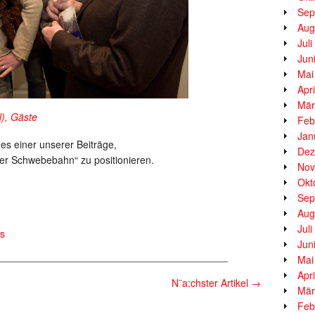
Sep
Aug
Jul
Jun
Mai
Apr
Mär
l), Gäste
Feb
Jan
es einer unserer Beiträge,
Dez
er Schwebebahn“ zu positionieren.
Nov
Okt
Sep
Aug
Jul
s
Jun
_________________________________________
Mai
Apr
N¨a;chster Artikel
→
Mär
Feb