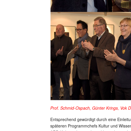
Prof. Schmid-Ospach, Günter Krings, Vok Da
Entsprechend gewürdigt durch eine Einleit
späteren Programmchefs Kultur und Wisse