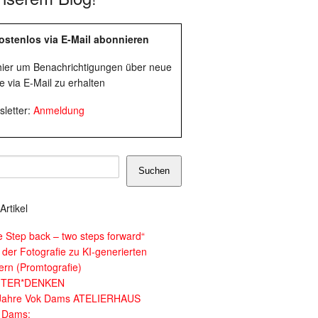
ostenlos via E-Mail abonnieren
 hier um Benachrichtigungen über neue
e via E-Mail zu erhalten
letter:
Anmeldung
Suchen
Artikel
e Step back – two steps forward“
 der Fotografie zu KI-generierten
dern (Promtografie)
ITER*DENKEN
Jahre Vok Dams ATELIERHAUS
 Dams: