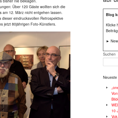
 bisher nie beklagen.
ungen: Über 120 Gäste wollten sich die
gs am 12. März nicht entgehen lassen.
Blog k
eser eindrucksvollen Retrospektive
s jetzt 80jährigen Foto-Künstlers.
Klicke
Beiträg
► News
Suchen
Neueste 
„on
Von
Bil
WE
10 
Vok