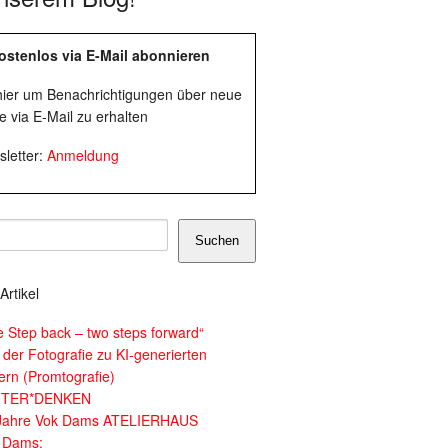
ostenlos via E-Mail abonnieren
 hier um Benachrichtigungen über neue
e via E-Mail zu erhalten
letter:
Anmeldung
Suchen
Artikel
e Step back – two steps forward“
 der Fotografie zu KI-generierten
dern (Promtografie)
ITER*DENKEN
Jahre Vok Dams ATELIERHAUS
 Dams: