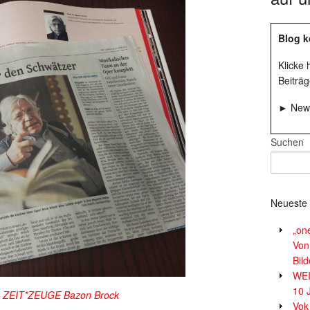
Blog k
Klicke
Beiträg
► News
Suchen
Neueste 
„on
Von
Bil
WE
10 
“: ZEIT*ZEUGE Bazon Brock
Vok