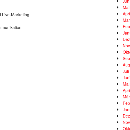
Jun
Mai
Apr
d Live-Marketing
Mär
Feb
ommunikation
Jan
Dez
Nov
Okt
Sep
Aug
Jul
Jun
Mai
Apr
Mär
Feb
Jan
Dez
Nov
Okt