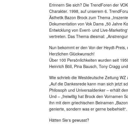
Erinnern Sie sich? Die TrendForen der V
Charakter. 1998, auf unserem 6. TrendForum
Ästhetik Bazon Brock zum Thema „Inszenier
Dokumentation von Vok Dams „50 Jahre Ko
Entwicklung von Event- und Live-Marketing“
vertreten. Das Thema diesmal: „Anstrengung
Nun bekommt er den Von der Heydt-Preis, d
Herzlichen Glückwunsch!
Über 100 Persönlichkeiten wurden seit 195
Heinrich Böll, Pina Bausch, Tony Cragg un
Wie schrieb die Westdeutsche Zeitung WZ 
„Auf die Dankesrede kann man sich jetzt s
Philosoph und Universaldenker – erhält den
Und – „freiwillig hat Brock den Vornamen
ihn mit dem griechischen Beinamen „Bazon“
genierte, sondern was er gerne beibehielt“.
Hätten Sie‘s gewusst?