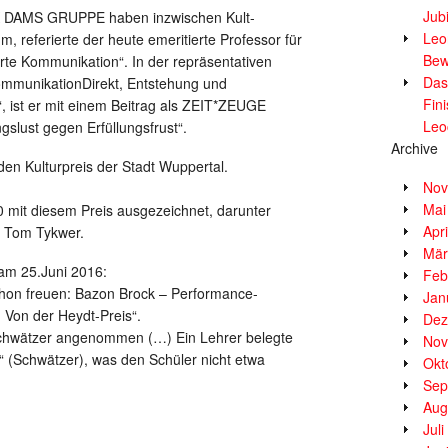
Jub
OK DAMS GRUPPE haben inzwischen Kult-
Leor
, referierte der heute emeritierte Professor für
Bew
te Kommunikation“. In der repräsentativen
Das
mmunikationDirekt, Entstehung und
Fin
, ist er mit einem Beitrag als ZEIT*ZEUGE
Leo
slust gegen Erfüllungsfrust“.
Archive
en Kulturpreis der Stadt Wuppertal.
Nov
Mai
0 mit diesem Preis ausgezeichnet, darunter
Apr
d Tom Tykwer.
Mär
am 25.Juni 2016:
Feb
chon freuen: Bazon Brock – Performance-
Jan
 Von der Heydt-Preis“.
Dez
 Schwätzer angenommen (…) Ein Lehrer belegte
Nov
 (Schwätzer), was den Schüler nicht etwa
Okt
Sep
Aug
Jul