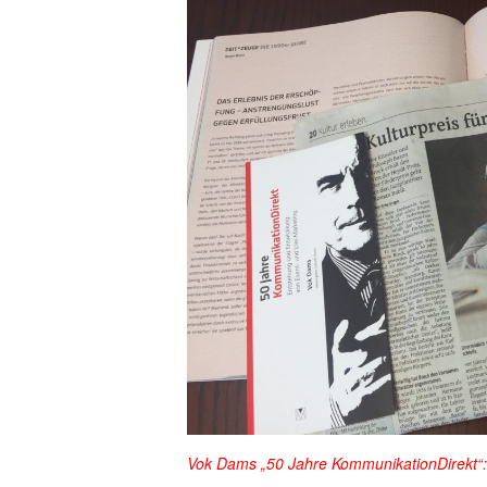
Vok Dam
s
„
5
0 Jahre KommunikationDirekt