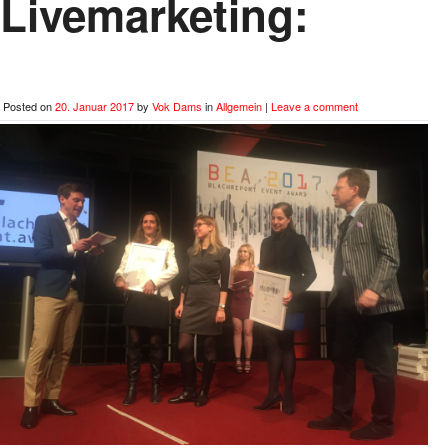
Livemarketing:
Posted on
20. Januar 2017
by
Vok Dams
in
Allgemein
|
Leave a comment