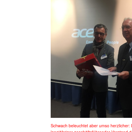
Schwach beleuchtet aber umso herzlicher: D
langjähriger geschäftsführender Vorstand 