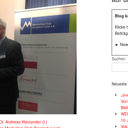
Blog k
Klicke
Beiträg
► News
Suchen
Neueste 
„on
Von
Bil
WE
10 
r. Andreas Kletzander (l.)
Vok
des Marketing-Club Bergisch Land