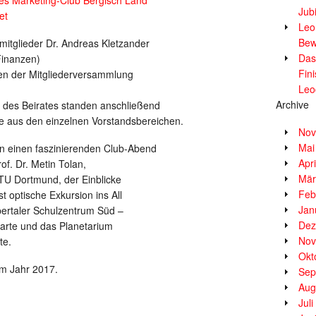
Jub
et
Leor
Bew
mitglieder Dr. Andreas Kletzander
Das
Finanzen)
Fin
en der Mitgliederversammlung
Leo
Archive
 des Beirates standen anschließend
e aus den einzelnen Vorstandsbereichen.
Nov
Mai
 in einen faszinierenden Club-Abend
Apr
of. Dr. Metin Tolan,
Mär
 TU Dortmund, der Einblicke
Feb
t optische Exkursion ins All
Jan
ertaler Schulzentrum Süd –
Dez
arte und das Planetarium
Nov
te.
Okt
 im Jahr 2017.
Sep
Aug
Jul