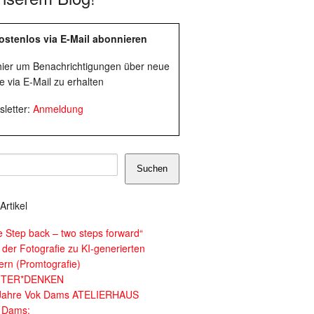
ostenlos via E-Mail abonnieren
 hier um Benachrichtigungen über neue
e via E-Mail zu erhalten
letter:
Anmeldung
Suchen
Artikel
e Step back – two steps forward“
 der Fotografie zu KI-generierten
dern (Promtografie)
ITER*DENKEN
Jahre Vok Dams ATELIERHAUS
 Dams: