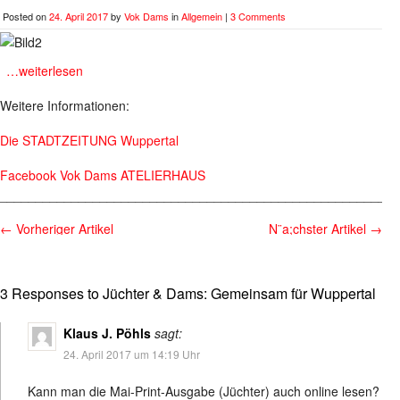
Posted on
24. April 2017
by
Vok Dams
in
Allgemein
|
3 Comments
ff
…weiterlesen
Weitere Informationen:
Die STADTZEITUNG Wuppertal
Facebook Vok Dams ATELIERHAUS
________________________________________________________
←
Vorheriger Artikel
N¨a;chster Artikel
→
3 Responses to Jüchter & Dams: Gemeinsam für Wuppertal
Klaus J. Pöhls
sagt:
24. April 2017 um 14:19 Uhr
Kann man die Mai-Print-Ausgabe (Jüchter) auch online lesen?