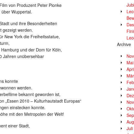
Jub
 Film von Produzent Peter Pionke
Leor
 über Wuppertal.
Bew
 Stadt und ihre Besonderheiten
Das
t gezeigt werden.
Fin
ür New York die Freiheitsstatue,
Leo
lturm,
Archive
ür Hamburg und der Dom für Köln,
Nov
100 Jahren unübersehbar
Mai
Apr
Mär
ms konnte
Feb
gewonnen werden.
Jan
erbefilme bekannt geworden ist,
Dez
ion „Essen 2010 – Kulturhautstadt Europas“
Nov
ungen einstecken konnte.
Okt
öhe mit den Metropolen der Welt!
Sep
Aug
nt einer Stadt,
Jul