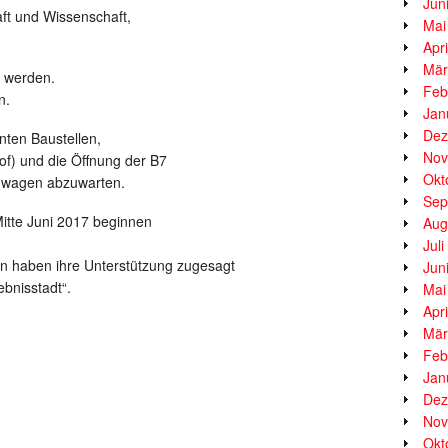
Jun
aft und Wissenschaft,
Mai
Apr
Mär
r werden.
Feb
n.
Jan
Dez
nten Baustellen,
Nov
) und die Öffnung der B7
Okt
nwagen abzuwarten.
Sep
Mitte Juni 2017 beginnen
Aug
Jul
n haben ihre Unterstützung zugesagt
Jun
ebnisstadt“.
Mai
Apr
Mär
Feb
Jan
Dez
Nov
Okt