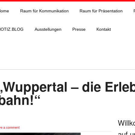
Home
Raum für Kommunikation
Raum für Präsentation
NOTIZ.BLOG
Ausstellungen
Presse
Kontakt
„Wuppertal – die Erle
bahn!“
Will
ve a comment
auf u