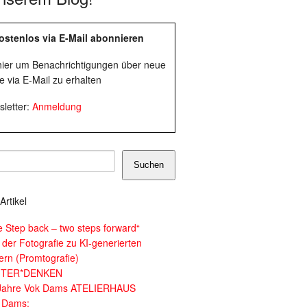
ostenlos via E-Mail abonnieren
 hier um Benachrichtigungen über neue
e via E-Mail zu erhalten
letter:
Anmeldung
Suchen
Artikel
e Step back – two steps forward“
 der Fotografie zu KI-generierten
dern (Promtografie)
ITER*DENKEN
Jahre Vok Dams ATELIERHAUS
 Dams: