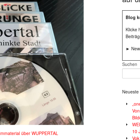
Blog k
Klicke
Beiträg
► News
Suchen
Neueste 
„on
Von
Bil
WE
10 
 Filmmaterial über WUPPERTAL
Vok