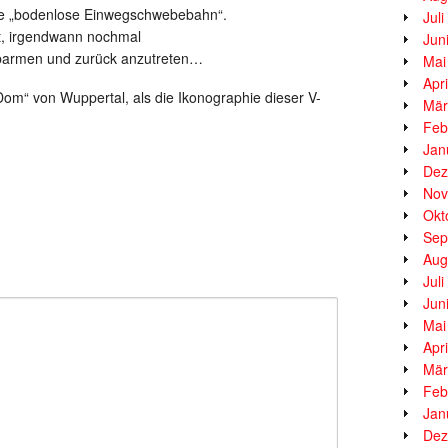
 die „bodenlose Einwegschwebebahn“.
Jul
ht, irgendwann nochmal
Jun
barmen und zurück anzutreten…
Mai
Apr
 Dom“ von Wuppertal, als die Ikonographie dieser V-
Mär
Feb
Jan
Dez
Nov
Okt
Sep
Aug
Jul
Jun
Mai
Apr
Mär
Feb
Jan
Dez