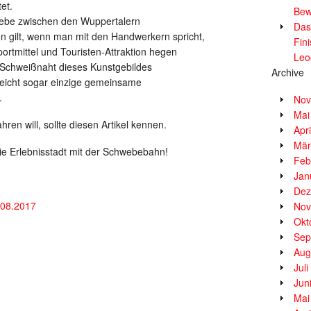
et.
Bew
 Liebe zwischen den Wuppertalern
Das
n gilt, wenn man mit den Handwerkern spricht,
Fin
ortmittel und Touristen-Attraktion hegen
Leo
e Schweißnaht dieses Kunstgebildes
Archive
lleicht sogar einzige gemeinsame
.
Nov
Mai
en will, sollte diesen Artikel kennen.
Apr
Mär
ie Erlebnisstadt mit der Schwebebahn!
Feb
Jan
Dez
3.08.2017
Nov
Okt
Sep
Aug
Jul
Jun
Mai