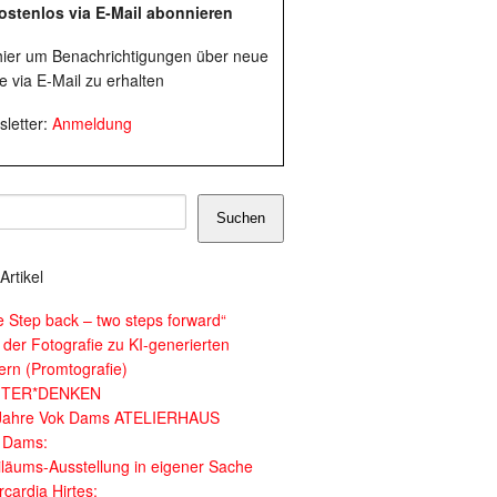
ostenlos via E-Mail abonnieren
 hier um Benachrichtigungen über neue
e via E-Mail zu erhalten
letter:
Anmeldung
Suchen
Artikel
e Step back – two steps forward“
 der Fotografie zu KI-generierten
dern (Promtografie)
ITER*DENKEN
Jahre Vok Dams ATELIERHAUS
 Dams:
iläums-Ausstellung in eigener Sache
cardia Hirtes: