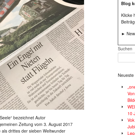
Blog k
Klicke
Beiträg
► News
Suchen
Neueste 
„on
Von
Bil
WE
10 
Seele“ bezeichnet Autor
Vok
llgemeinen Zeitung vom 3. August 2017
Jub
 als drittes der sieben Weltwunder
Leor