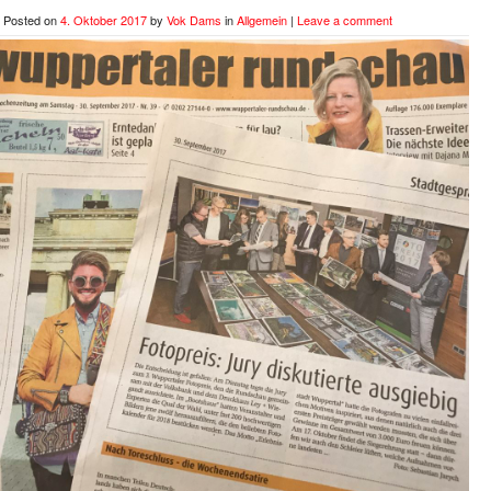
Posted on
4. Oktober 2017
by
Vok Dams
in
Allgemein
|
Leave a comment