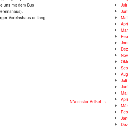
Sie uns mit dem Bus
Jul
Vereinshaus).
Jun
ger Vereinshaus entlang.
Mai
Apr
Mär
Feb
Jan
Dez
Nov
Okt
Sep
Aug
Jul
Jun
_________________________________________
Mai
Apr
N¨a;chster Artikel
→
Mär
Feb
Jan
Dez