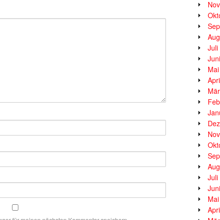
Nov
Okt
Sep
Aug
Jul
Jun
Mai
Apr
Mär
Feb
Jan
Dez
Nov
Okt
Sep
Aug
Jul
Jun
Mai
Apr
wser für meinen nächsten Kommentar speichern.