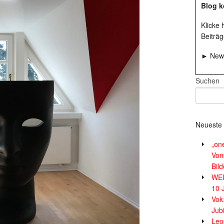
Blog k
Klicke
Beiträg
► News
Suchen
Neueste 
„on
Von
Bil
WE
10 
Vok
Jub
Leor