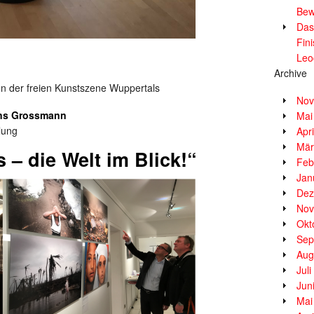
Bew
Das
Fin
Leo
Archive
en der freien Kunstszene Wuppertals
Nov
ns Grossmann
Mai
lung
Apr
Mär
– die Welt im Blick!“
Feb
Jan
Dez
Nov
Okt
Sep
Aug
Jul
Jun
Mai