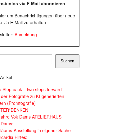
ostenlos via E-Mail abonnieren
 hier um Benachrichtigungen über neue
e via E-Mail zu erhalten
letter:
Anmeldung
Suchen
Artikel
e Step back – two steps forward“
 der Fotografie zu KI-generierten
dern (Promtografie)
ITER*DENKEN
Jahre Vok Dams ATELIERHAUS
 Dams:
iläums-Ausstellung in eigener Sache
cardia Hirtes: