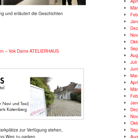
Apr
Mär
ng und erläutert die Geschichten
Feb
Jan
Dez
Nov
Okt
Sep
nn – Vok Dams ATELIERHAUS
Aug
Jul
Jun
Mai
Apr
Mär
Feb
Jan
Dez
Nov
Okt
rkplätze zur Verfügung stehen,
Sep
ung-Weg zu parken.
Aug