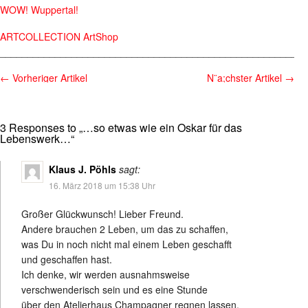
WOW! Wuppertal!
ARTCOLLECTION ArtShop
________________________________________________________
←
Vorheriger Artikel
N¨a;chster Artikel
→
3 Responses to „…so etwas wie ein Oskar für das
Lebenswerk…“
Klaus J. Pöhls
sagt:
16. März 2018 um 15:38 Uhr
Großer Glückwunsch! Lieber Freund.
Andere brauchen 2 Leben, um das zu schaffen,
was Du in noch nicht mal einem Leben geschafft
und geschaffen hast.
Ich denke, wir werden ausnahmsweise
verschwenderisch sein und es eine Stunde
über den Atelierhaus Champagner regnen lassen.