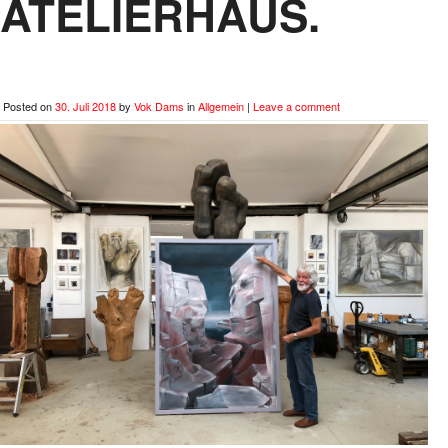
ATELIERHAUS.
Posted on
30. Juli 2018
by
Vok Dams
in
Allgemein
|
Leave a comment