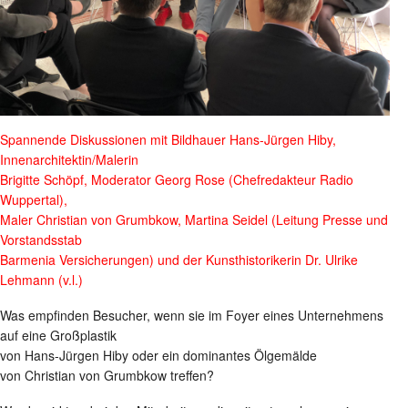
Spannende Diskussionen mit Bildhauer Hans-Jürgen Hiby,
Innenarchitektin/Malerin
Brigitte Schöpf, Moderator Georg Rose (Chefredakteur Radio
Wuppertal),
Maler Christian von Grumbkow, Martina Seidel (Leitung Presse und
Vorstandsstab
Barmenia Versicherungen) und der Kunsthistorikerin Dr. Ulrike
Lehmann (v.l.)
Was empfinden Besucher, wenn sie im Foyer eines Unternehmens
auf eine Großplastik
von Hans-Jürgen Hiby oder ein dominantes Ölgemälde
von Christian von Grumbkow treffen?