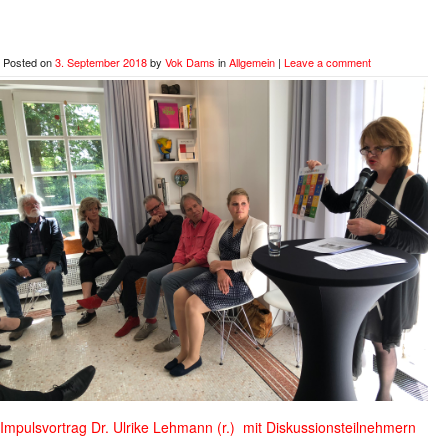
Posted on
3. September 2018
by
Vok Dams
in
Allgemein
|
Leave a comment
Impulsvortrag Dr. Ulrike Lehmann (r.) mit Diskussionsteilnehmern