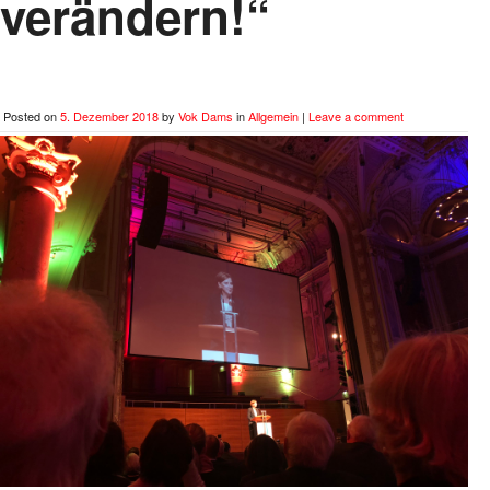
verändern!“
Posted on
5. Dezember 2018
by
Vok Dams
in
Allgemein
|
Leave a comment