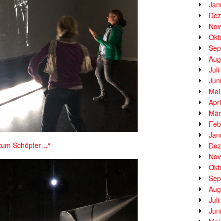
Jan
Dez
Nov
Okt
Sep
Aug
Jul
Jun
Mai
Apr
Mär
Feb
Jan
zum Schöpfer…“
Dez
Nov
Okt
Sep
Aug
Jul
Jun