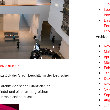
Jub
Leor
Bew
Das
Fin
Leo
Archive
Nov
Mai
Apr
Mär
nzleistung!“
Feb
Jan
erzstück der Stadt, Leuchtturm der Deutschen
Dez
Nov
r architektonischen Glanzleistung,
Okt
bindet und einer umfangreichen
Sep
ihres gleichen sucht.“
Aug
Jul