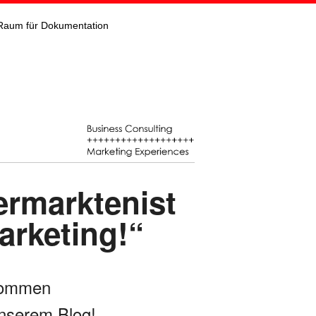
Raum für Dokumentation
ermarktenist
rketing!“
kommen
nserem Blog!