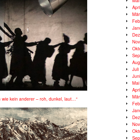
Mai
Apr
Mär
Feb
Jan
Dez
Nov
Okt
Sep
Aug
Jul
Jun
Mai
Apr
Mär
 kein anderer – roh, dunkel, laut…“
Feb
Jan
Dez
Nov
Okt
Sep