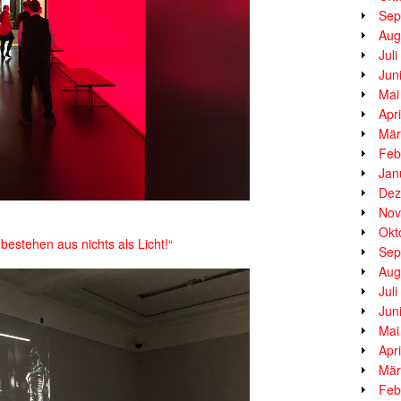
Sep
Aug
Jul
Jun
Mai
Apr
Mär
Feb
Jan
Dez
Nov
Okt
bestehen aus nichts als Licht!“
Sep
Aug
Jul
Jun
Mai
Apr
Mär
Feb