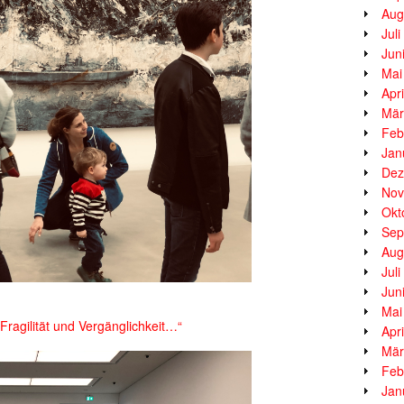
Aug
Jul
Jun
Mai
Apr
Mär
Feb
Jan
Dez
Nov
Okt
Sep
Aug
Jul
Jun
Mai
Fragilität und Vergänglichkeit…“
Apr
Mär
Feb
Jan