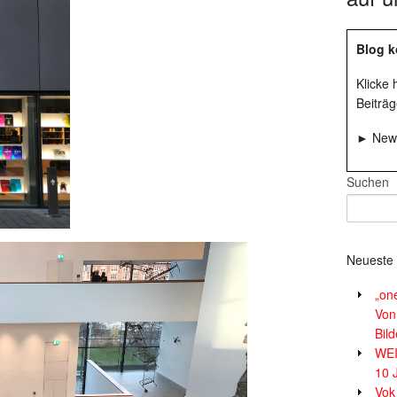
Blog k
Klicke
Beiträg
► News
Suchen
Neueste 
„on
Von
Bil
WE
10 
Vok