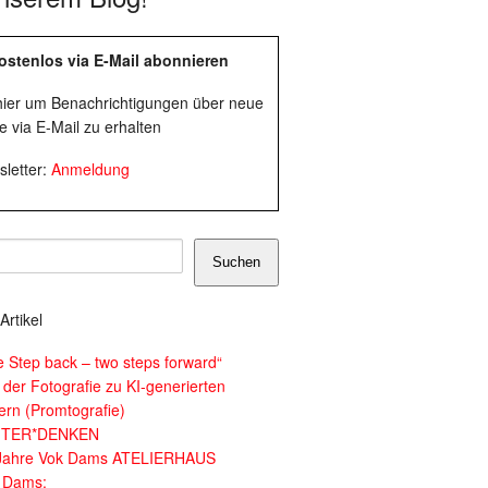
ostenlos via E-Mail abonnieren
 hier um Benachrichtigungen über neue
e via E-Mail zu erhalten
letter:
Anmeldung
Suchen
Artikel
e Step back – two steps forward“
 der Fotografie zu KI-generierten
dern (Promtografie)
ITER*DENKEN
Jahre Vok Dams ATELIERHAUS
 Dams: