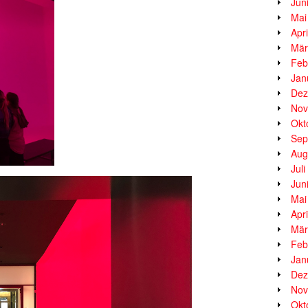
Jun
Mai
Apr
Mär
Feb
Jan
Dez
Nov
Okt
Sep
Aug
Jul
Jun
Mai
Apr
Mär
Feb
Jan
Dez
Nov
Okt