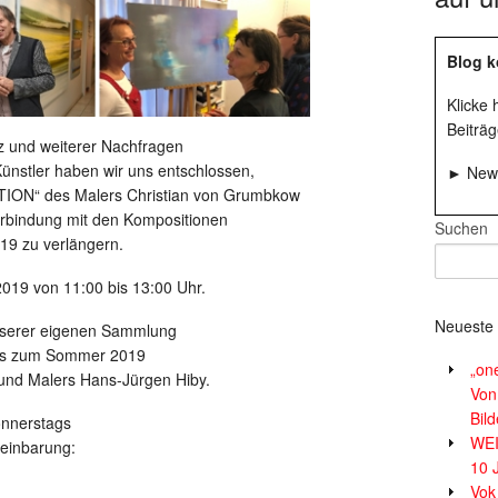
Blog k
Klicke
Beiträg
 und weiterer Nachfragen
nstler haben wir uns entschlossen,
► News
ION“ des Malers Christian von Grumbkow
erbindung mit den Kompositionen
Suchen
19 zu verlängern.
2019 von 11:00 bis 13:00 Uhr.
Neueste 
unserer eigenen Sammlung
bis zum Sommer 2019
„on
 und Malers Hans-Jürgen Hiby.
Von
Bil
onnerstags
WE
reinbarung:
10 
Vok