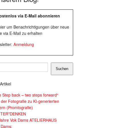
ostenlos via E-Mail abonnieren
 hier um Benachrichtigungen über neue
e via E-Mail zu erhalten
letter:
Anmeldung
Suchen
Artikel
e Step back – two steps forward“
 der Fotografie zu KI-generierten
dern (Promtografie)
ITER*DENKEN
Jahre Vok Dams ATELIERHAUS
 Dams: