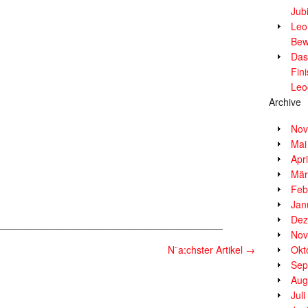
Jub
Leor
Bew
Das
Fin
Leo
Archive
Nov
Mai
Apr
Mär
Feb
Jan
Dez
_________________________________________
Nov
N¨a;chster Artikel
→
Okt
Sep
Aug
Jul