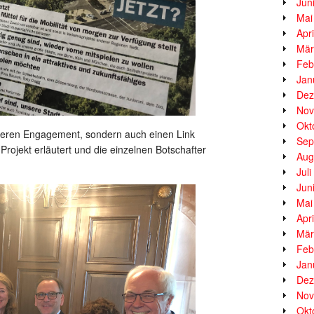
Jun
Mai
Apr
Mär
Feb
Jan
Dez
Nov
Okt
u deren Engagement, sondern auch einen Link
Sep
rojekt erläutert und die einzelnen Botschafter
Aug
Jul
Jun
Mai
Apr
Mär
Feb
Jan
Dez
Nov
Okt