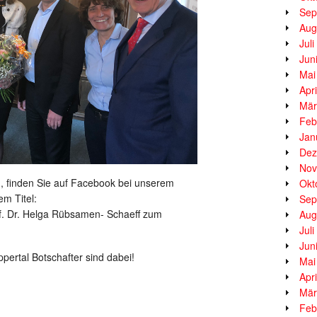
Sep
Aug
Jul
Jun
Mai
Apr
Mär
Feb
Jan
Dez
Nov
en, finden Sie auf Facebook bei unserem
Okt
m Titel:
Sep
of. Dr. Helga Rübsamen- Schaeff zum
Aug
Jul
Jun
pertal Botschafter sind dabei!
Mai
Apr
Mär
Feb