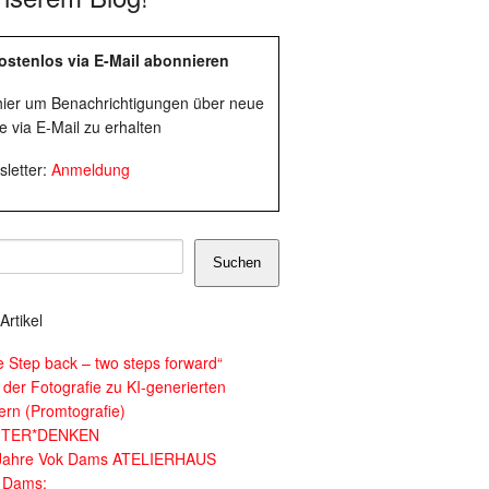
ostenlos via E-Mail abonnieren
 hier um Benachrichtigungen über neue
e via E-Mail zu erhalten
letter:
Anmeldung
Suchen
Artikel
e Step back – two steps forward“
 der Fotografie zu KI-generierten
dern (Promtografie)
ITER*DENKEN
Jahre Vok Dams ATELIERHAUS
 Dams: