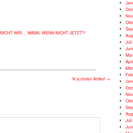
Jan
Dez
Nov
Okt
Sep
NN NICHT WIR… WANN, WENN NICHT JETZT?“
Aug
Jul
Jun
Mai
Apr
_________________________________________
Mär
Feb
N¨a;chster Artikel
→
Jan
Dez
Nov
Okt
Sep
Aug
Jul
Jun