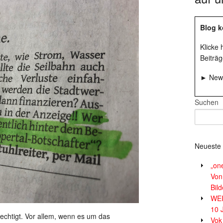
Blog k
Klicke
Beiträg
► News
Suchen
Neueste 
„on
Von
Bil
WE
10 
rechtigt. Vor allem, wenn es um das
Vok