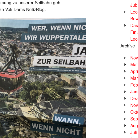
mmung zu unserer Seilbahn geht.
Jub
ren Vok Dams NotizBlog.
Leor
Bew
Das
Fin
Leo
Archive
Nov
Mai
Apr
Mär
Feb
Jan
Dez
Nov
Okt
Sep
Aug
Jul