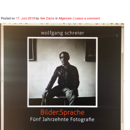
Posted on
17. Juni 2019
by
Vok Dams
in
Allgemein
|
Leave a comment