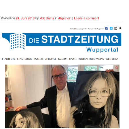
Posted on
24. Juni 2019
by
Vok Dams
in
Allgemein
|
Leave a comment