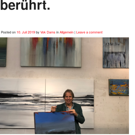
berührt.
Posted on
10. Juli 2019
by
Vok Dams
in
Allgemein
|
Leave a comment