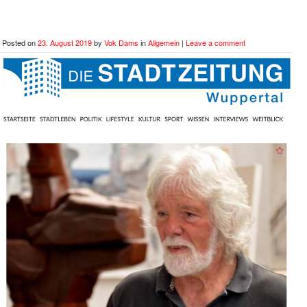
Posted on
23. August 2019
by
Vok Dams
in
Allgemein
|
Leave a comment