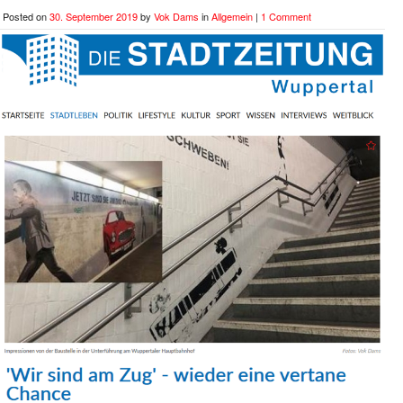
Posted on
30. September 2019
by
Vok Dams
in
Allgemein
|
1 Comment