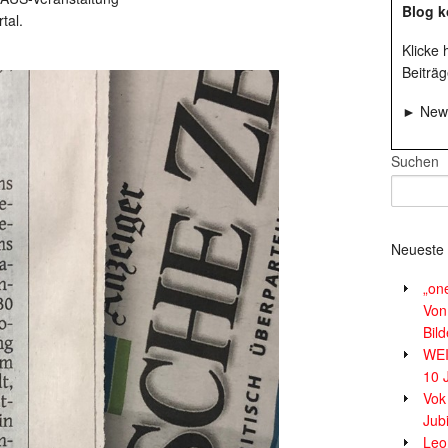
Blog k
tal.
Klicke
Beiträg
► News
Suchen
Neueste 
„on
Von
Bil
WE
10 
Vok
Jub
Leor