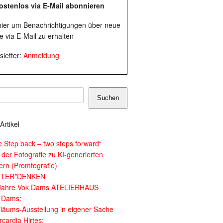
ostenlos via E-Mail abonnieren
 hier um Benachrichtigungen über neue
e via E-Mail zu erhalten
letter:
Anmeldung
Suchen
Artikel
e Step back – two steps forward“
 der Fotografie zu KI-generierten
dern (Promtografie)
ITER*DENKEN
Jahre Vok Dams ATELIERHAUS
 Dams:
iläums-Ausstellung in eigener Sache
cardia Hirtes: