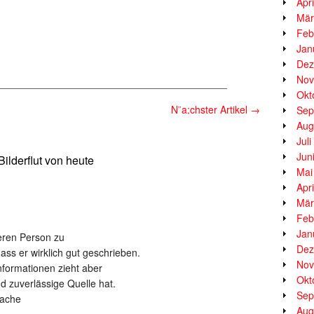
Apr
Mär
Feb
Jan
Dez
Nov
_________________________________________
Okt
N¨a;chster Artikel
→
Sep
Aug
Jul
Jun
ilderflut von heute
Mai
Apr
Mär
Feb
Jan
teren Person zu
Dez
ass er wirklich gut geschrieben.
Nov
Informationen zieht aber
Okt
 zuverlässige Quelle hat.
Sep
rache
Aug