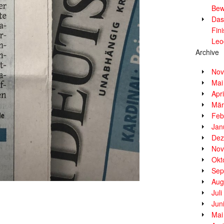
Bew
Das
Fin
Leo
Archive
Nov
Mai
Apr
Mär
Feb
Jan
Dez
Nov
Okt
Sep
Aug
Jul
Jun
Mai