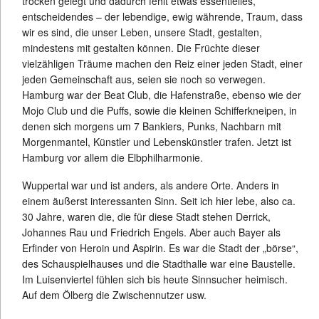
trocken gelegt und dadurch fehlt etwas essentielles,
entscheidendes – der lebendige, ewig währende, Traum, dass
wir es sind, die unser Leben, unsere Stadt, gestalten,
mindestens mit gestalten können. Die Früchte dieser
vielzähligen Träume machen den Reiz einer jeden Stadt, einer
jeden Gemeinschaft aus, seien sie noch so verwegen.
Hamburg war der Beat Club, die Hafenstraße, ebenso wie der
Mojo Club und die Puffs, sowie die kleinen Schifferkneipen, in
denen sich morgens um 7 Bankiers, Punks, Nachbarn mit
Morgenmantel, Künstler und Lebenskünstler trafen. Jetzt ist
Hamburg vor allem die Elbphilharmonie.
Wuppertal war und ist anders, als andere Orte. Anders in
einem äußerst interessanten Sinn. Seit ich hier lebe, also ca.
30 Jahre, waren die, die für diese Stadt stehen Derrick,
Johannes Rau und Friedrich Engels. Aber auch Bayer als
Erfinder von Heroin und Aspirin. Es war die Stadt der „börse“,
des Schauspielhauses und die Stadthalle war eine Baustelle.
Im Luisenviertel fühlen sich bis heute Sinnsucher heimisch.
Auf dem Ölberg die Zwischennutzer usw.