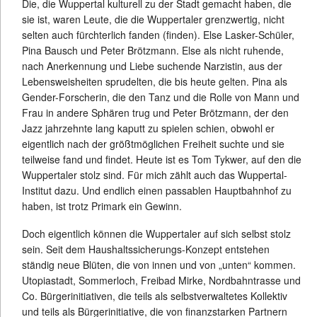
Die, die Wuppertal kulturell zu der Stadt gemacht haben, die
sie ist, waren Leute, die die Wuppertaler grenzwertig, nicht
selten auch fürchterlich fanden (finden). Else Lasker-Schüler,
Pina Bausch und Peter Brötzmann. Else als nicht ruhende,
nach Anerkennung und Liebe suchende Narzistin, aus der
Lebensweisheiten sprudelten, die bis heute gelten. Pina als
Gender-Forscherin, die den Tanz und die Rolle von Mann und
Frau in andere Sphären trug und Peter Brötzmann, der den
Jazz jahrzehnte lang kaputt zu spielen schien, obwohl er
eigentlich nach der größtmöglichen Freiheit suchte und sie
teilweise fand und findet. Heute ist es Tom Tykwer, auf den die
Wuppertaler stolz sind. Für mich zählt auch das Wuppertal-
Institut dazu. Und endlich einen passablen Hauptbahnhof zu
haben, ist trotz Primark ein Gewinn.
Doch eigentlich können die Wuppertaler auf sich selbst stolz
sein. Seit dem Haushaltssicherungs-Konzept entstehen
ständig neue Blüten, die von innen und von „unten“ kommen.
Utopiastadt, Sommerloch, Freibad Mirke, Nordbahntrasse und
Co. Bürgerinitiativen, die teils als selbstverwaltetes Kollektiv
und teils als Bürgerinitiative, die von finanzstarken Partnern